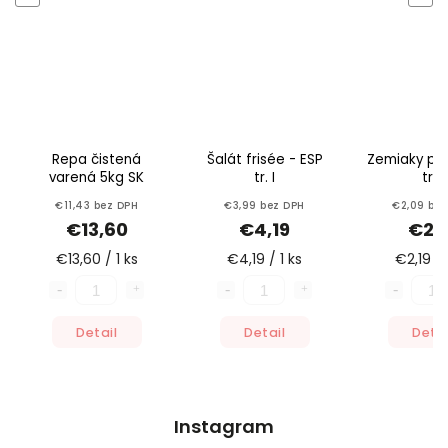
Repa čistená
Šalát frisée - ESP
Zemiaky pra
varená 5kg SK
tr. I
tr. I
€11,43 bez DPH
€3,99 bez DPH
€2,09 bez
€13,60
€4,19
€2,1
€13,60 / 1 ks
€4,19 / 1 ks
€2,19 / 
Detail
Detail
Detai
Instagram