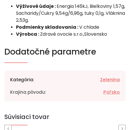
Výživové údaje :
Energia 146kJ, Bielkoviny 1,57g,
Sacharidy/Cukry 9,54g/6,96g, tuky 0,1g, Vláknina
2,53g.
Podmienky skladovania :
V chlade
Výrobca :
Zdravé ovocie s.r.o.,Slovensko
Dodatočné parametre
Kategória
:
Zelenina
Krajina pôvodu
:
Poľsko
Súvisiaci tovar
Previous
Next