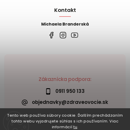
Kontakt
Michaela Branderská
Zákaznícka podpora:
0911 950 133
objednavky@zdraveovocie.sk
Tento web používa súbory cookie. Ďalším prechádzaním
tohto webu vyjadrujete súhlas s ich používaním. Viac
informácií
tu
.