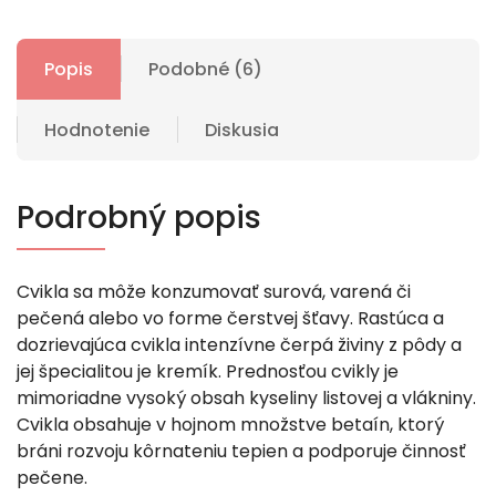
Popis
Podobné (6)
Hodnotenie
Diskusia
Podrobný popis
Cvikla sa môže konzumovať surová, varená či
pečená alebo vo forme čerstvej šťavy. Rastúca a
dozrievajúca cvikla intenzívne čerpá živiny z pôdy a
jej špecialitou je kremík. Prednosťou cvikly je
mimoriadne vysoký obsah kyseliny listovej a vlákniny.
Cvikla obsahuje v hojnom množstve betaín, ktorý
bráni rozvoju kôrnateniu tepien a podporuje činnosť
pečene.