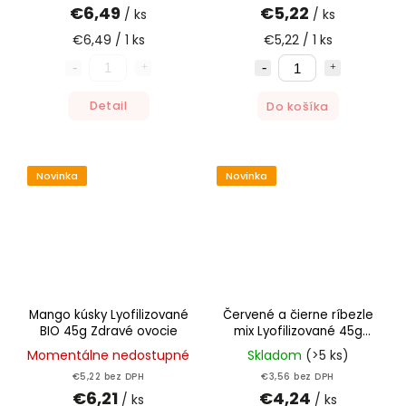
€6,49
€5,22
/ ks
/ ks
€6,49 / 1 ks
€5,22 / 1 ks
Detail
Do košíka
Novinka
Novinka
Mango kúsky Lyofilizované
Červené a čierne ríbezle
BIO 45g Zdravé ovocie
mix Lyofilizované 45g
Zdravé ovocie
Momentálne nedostupné
Skladom
(>5 ks)
€5,22 bez DPH
€3,56 bez DPH
€6,21
€4,24
/ ks
/ ks