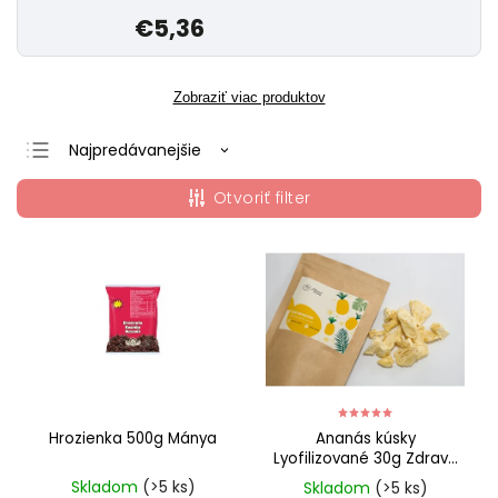
€5,36
Zobraziť viac produktov
Najpredávanejšie
Odporúčame
Otvoriť filter
Najlacnejšie
Najdrahšie
Abecedne
Hrozienka 500g Mánya
Ananás kúsky
Lyofilizované 30g Zdravé
ovocie
Skladom
(>5 ks)
Skladom
(>5 ks)