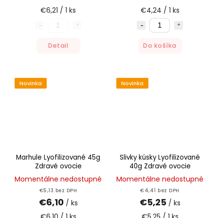
€6,21 / 1 ks
€4,24 / 1 ks
Detail
Do košíka
Novinka
Novinka
Marhule Lyofilizované 45g
Slivky kúsky Lyofilizované
Zdravé ovocie
40g Zdravé ovocie
Momentálne nedostupné
Momentálne nedostupné
€5,13 bez DPH
€4,41 bez DPH
€6,10
€5,25
/ ks
/ ks
€6,10 / 1 ks
€5,25 / 1 ks