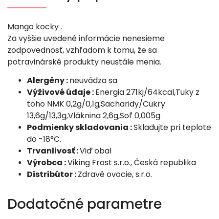
Mango kocky .
Za vyššie uvedené informácie nenesieme
zodpovednosť, vzhľadom k tomu, že sa
potravinárské produkty neustále menia.
Alergény :
neuvádza sa
Výživové údaje :
Energia 271kj/64kcal,Tuky z
toho NMK 0,2g/0,1g,Sacharidy/Cukry
13,6g/13,3g,Vláknina 2,6g,Soľ 0,005g
Podmienky skladovania :
Skladujte pri teplote
do -18°C.
Trvanlivosť :
Viď obal
Výrobca :
Viking Frost s.r.o., Česká republika
Distribútor :
Zdravé ovocie, s.r.o.
Dodatočné parametre