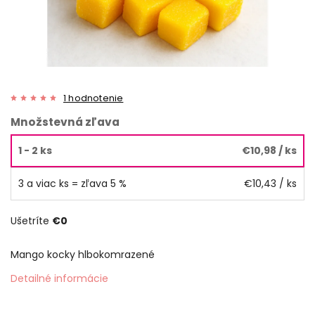
1 hodnotenie
Množstevná zľava
1 - 2 ks
€10,98
/ ks
3 a viac ks = zľava 5 %
€10,43
/ ks
Ušetríte
€0
Mango kocky hlbokomrazené
Detailné informácie