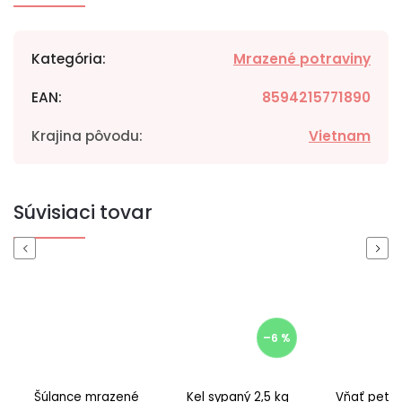
Kategória
:
Mrazené potraviny
EAN
:
8594215771890
Krajina pôvodu
:
Vietnam
Súvisiaci tovar
Previous
Next
–6 %
Šúlance mrazené
Kel sypaný 2,5 kg
Vňať petrž