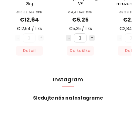
2kg
VF
mrazená
Nowa
€10,62 bez DPH
€4,41 bez DPH
€2,39 bez
€12,64
€5,25
€2,
€12,64 / 1 ks
€5,25 / 1 ks
€2,84 / 
Detail
Do košíka
Detai
Instagram
Sledujte nás na Instagrame