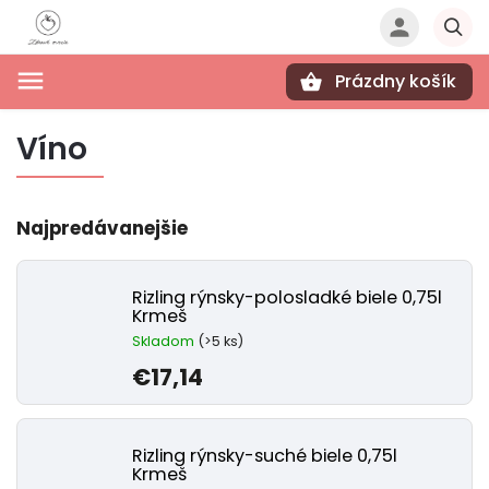
Prázdny košík
Hľadať
Víno
Najpredávanejšie
Rizling rýnsky-polosladké biele 0,75l
Krmeš
Skladom
(>5 ks)
€17,14
Rizling rýnsky-suché biele 0,75l
Krmeš