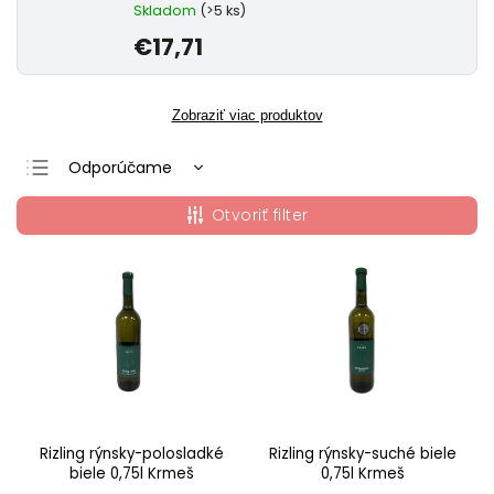
Skladom
(>5 ks)
€17,71
Zobraziť viac produktov
Odporúčame
Najlacnejšie
Otvoriť filter
Najdrahšie
Najpredávanejšie
Abecedne
Rizling rýnsky-polosladké
Rizling rýnsky-suché biele
biele 0,75l Krmeš
0,75l Krmeš