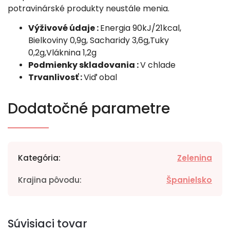
potravinárské produkty neustále menia.
Výživové údaje :
Energia 90kJ/21kcal,
Bielkoviny 0,9g, Sacharidy 3,6g,Tuky
0,2g,Vláknina 1,2g
Podmienky skladovania :
V chlade
Trvanlivosť :
Viď obal
Dodatočné parametre
Kategória
:
Zelenina
Krajina pôvodu
:
Španielsko
Súvisiaci tovar