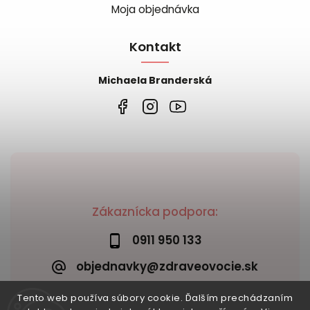
Moja objednávka
Kontakt
Michaela Branderská
Zákaznícka podpora:
0911 950 133
objednavky@zdraveovocie.sk
Tento web používa súbory cookie. Ďalším prechádzaním