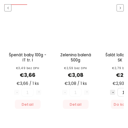
Previous
Next
Špenát baby 100g -
Zelenina balená
Šalát lollo 
IT tr. I
500g
SK tr. 
€3,49 bez DPH
€2,59 bez DPH
€2,79 bez
€3,66
€3,08
€2,
€3,66 / 1 ks
€3,08 / 1 ks
€2,93 / 
Detail
Detail
Do koš