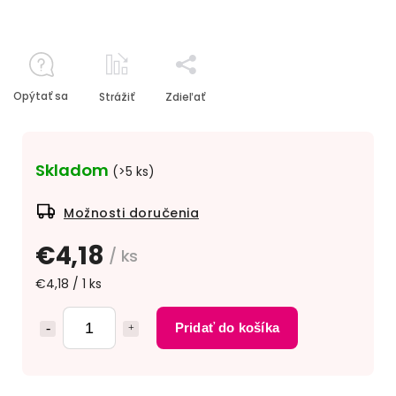
Opýtať sa
Strážiť
Zdieľať
Skladom
(>5 ks)
Možnosti doručenia
€4,18
/ ks
€4,18 / 1 ks
Pridať do košíka