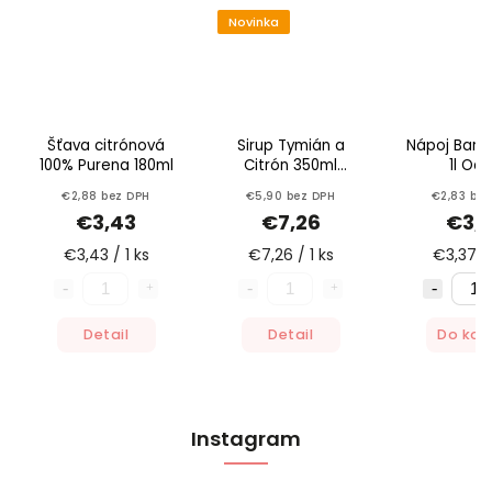
Novinka
Šťava citrónová
Sirup Tymián a
Nápoj Baris
100% Purena 180ml
Citrón 350ml
1l Oat
Herbert
€2,88 bez DPH
€5,90 bez DPH
€2,83 bez
€3,43
€7,26
€3,
€3,43 / 1 ks
€7,26 / 1 ks
€3,37 / 
Detail
Detail
Do koš
Instagram