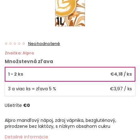
Neohodnotené
Značka:
Alpro
Množstevná zľava
1 - 2 ks
€4,18
/ ks
3 a viac ks = zľava 5 %
€3,97
/ ks
Ušetríte
€0
Alpro mandľový nápoj, zdroj vápnika, bezgluténový,
prirodzene bez laktózy, s nízkym obsahom cukru
Detailné informácie