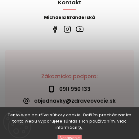
Kontakt
Michaela Branderská
Zákaznícka podpora:
0911 950 133
objednavky@zdraveovocie.sk
Tento web používa súbory cookie. Ďalším prechádzaním
tohto webu vyjadrujete súhlas s ich používaním. Viac
informácií
tu
.
Nastavenie