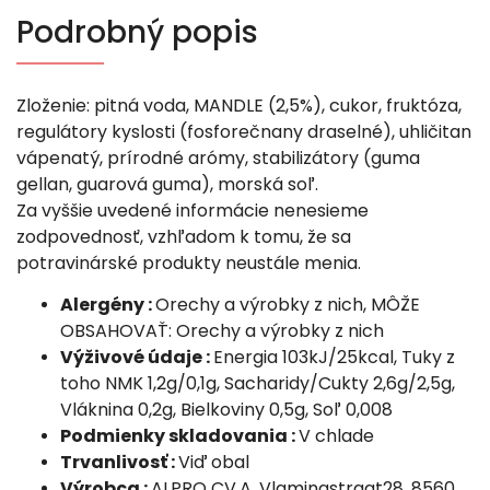
Podrobný popis
Zloženie: pitná voda, MANDLE (2,5%), cukor, fruktóza,
regulátory kyslosti (fosforečnany draselné), uhličitan
vápenatý, prírodné arómy, stabilizátory (guma
gellan, guarová guma), morská soľ.
Za vyššie uvedené informácie nenesieme
zodpovednosť, vzhľadom k tomu, že sa
potravinárské produkty neustále menia.
Alergény :
Orechy a výrobky z nich, MÔŽE
OBSAHOVAŤ: Orechy a výrobky z nich
Výživové údaje :
Energia 103kJ/25kcal, Tuky z
toho NMK 1,2g/0,1g, Sacharidy/Cukty 2,6g/2,5g,
Vláknina 0,2g, Bielkoviny 0,5g, Soľ 0,008
Podmienky skladovania :
V chlade
Trvanlivosť :
Viď obal
Výrobca :
ALPRO CV.A, Vlamingstraat28, 8560