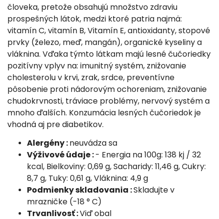
človeka, pretože obsahujú množstvo zdraviu
prospešných látok, medzi ktoré patria najmä:
vitamín C, vitamín B, Vitamín E, antioxidanty, stopové
prvky (železo, meď, mangán), organické kyseliny a
vláknina. Vďaka týmto látkam majú lesné čučoriedky
pozitívny vplyv na: imunitný systém, znižovanie
cholesterolu v krvi, zrak, srdce, preventívne
pôsobenie proti nádorovým ochoreniam, znižovanie
chudokrvnosti, tráviace problémy, nervový systém a
mnoho ďalších. Konzumácia lesných čučoriedok je
vhodná aj pre diabetikov.
Alergény :
neuvádza sa
Výživové údaje :
- Energia na 100g: 138 kj / 32
kcal, Bielkoviny: 0,69 g, Sacharidy: 11,46 g, Cukry:
8,7 g, Tuky: 0,61 g, Vláknina: 4,9 g
Podmienky skladovania :
Skladujte v
mrazničke (-18 ° C)
Trvanlivosť :
Viď obal