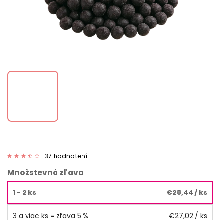
37 hodnotení
Množstevná zľava
1 - 2 ks
€28,44
/ ks
3 a viac ks = zľava 5 %
€27,02
/ ks