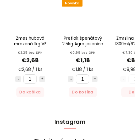
Novinka
Zmes hubová
Pretlak špenátový
Zmrzlina va
mrazená 1kg VF
2,5kg Agro jesenice
1300ml/622
D´O
€2,25 bez DPH
€0,99 bez DPH
€7,30 bez
€2,68
€1,18
€8,
€2,68 / 1 ks
€1,18 / 1 ks
€8,98 / 
Do košíka
Do košíka
Detai
Instagram