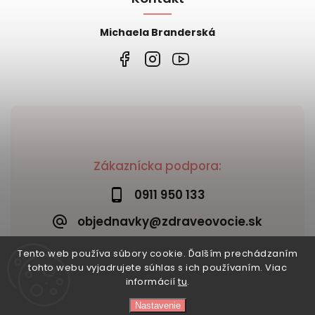
Michaela Branderská
Zákaznícka podpora:
0911 950 133
objednavky@zdraveovocie.sk
Tento web používa súbory cookie. Ďalším prechádzaním
tohto webu vyjadrujete súhlas s ich používaním. Viac
informácií
tu
.
Nastavenie