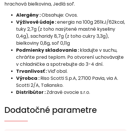
hrachová bielkovina, Jedlá soľ.
Alergény :
Obsahuje: Ovos.
Výživové údaje :
energia na 100g 261kJ/62kcal,
tuky 2,7g (z toho nasýtené mastné kyseliny
0,4g), sacharidy 8,7g (z toho cukry 3,3g),
bielkoviny 0,8g, soľ 0,11g
Podmienky skladovania :
kladujte v suchu,
chráňte pred teplom. Po otvorení uchovávajte
v chladničke a spotrebujte do 3-4 dní.
Trvanlivosť :
Viď obal.
Výrobca :
Riso Scotti S.p.A, 27100 Pavia, via A.
Scotti 2/A, Taliansko.
Distribútor :
Zdravé ovocie s.r.o.
Dodatočné parametre