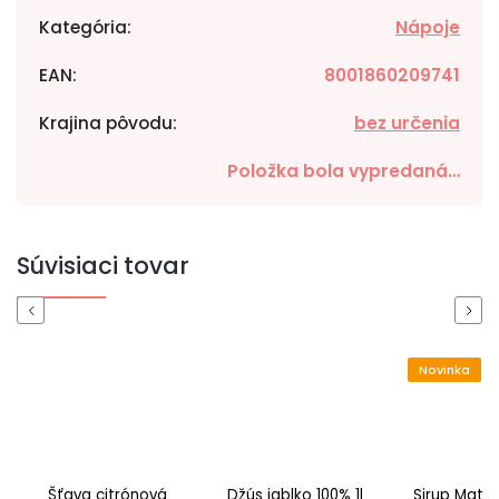
Kategória
:
Nápoje
EAN
:
8001860209741
Krajina pôvodu
:
bez určenia
Položka bola vypredaná…
Súvisiaci tovar
Previous
Next
Novinka
Šťava citrónová
Džús jablko 100% 1l
Sirup Maté