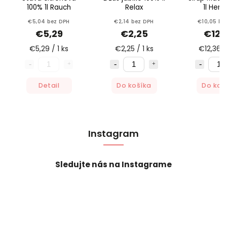
100% 1l Rauch
Relax
1l Herb
€5,04 bez DPH
€2,14 bez DPH
€10,05 be
€5,29
€2,25
€12,
€5,29 / 1 ks
€2,25 / 1 ks
€12,36 /
Detail
Do košíka
Do koš
Instagram
Sledujte nás na Instagrame