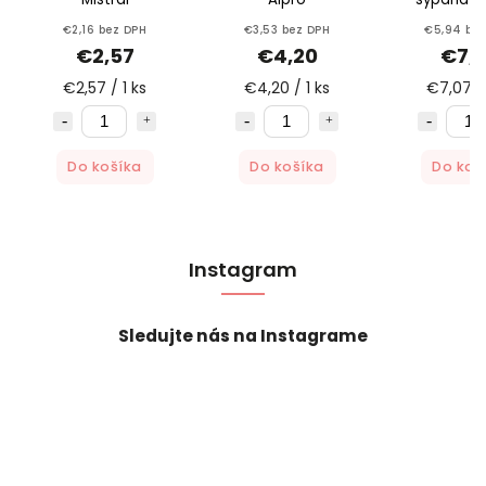
zmes 50g 
€2,16 bez DPH
€3,53 bez DPH
€5,94 be
ovoci
€2,57
€4,20
€7,
€2,57 / 1 ks
€4,20 / 1 ks
€7,07 / 
Do košíka
Do košíka
Do koš
Instagram
Sledujte nás na Instagrame