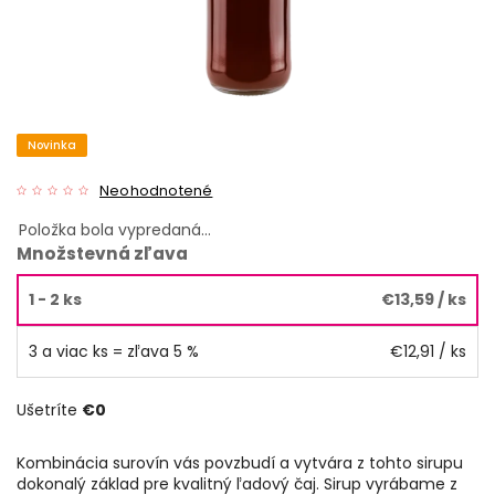
Novinka
Neohodnotené
Položka bola vypredaná…
Množstevná zľava
1 - 2 ks
€13,59
/ ks
3 a viac ks = zľava 5 %
€12,91
/ ks
Ušetríte
€0
Kombinácia surovín vás povzbudí a vytvára z tohto sirupu
dokonalý základ pre kvalitný ľadový čaj. Sirup vyrábame z