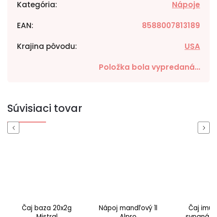
Kategória
:
Nápoje
EAN
:
8588007813189
Krajina pôvodu
:
USA
Položka bola vypredaná…
Súvisiaci tovar
Previous
Next
Čaj baza 20x2g
Nápoj mandľový 1l
Čaj imun
Mistral
Alpro
sypaná by