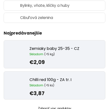
Bylinky, vňate, klíčky a huby
Cibuľová zelenina
Najpredávanejšie
Zemiaky baby 25-35 - CZ
Skladom
(>5 kg)
€2,09
Chilli red 100g - ZA tr. I
Skladom
(>5 ks)
€3,87
Zobraziť viac produktov