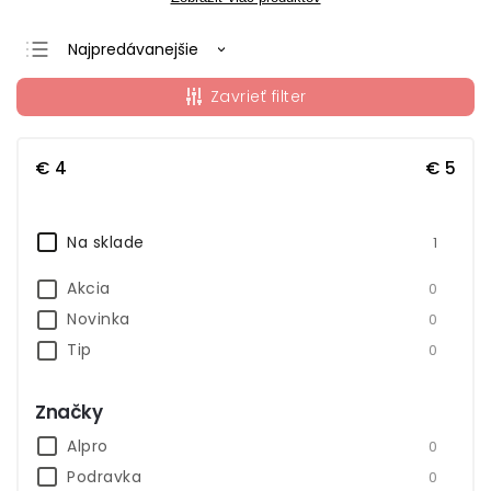
Najpredávanejšie
Odporúčame
Zavrieť filter
Najlacnejšie
Najdrahšie
€
4
€
5
Abecedne
Na sklade
1
Akcia
0
Novinka
0
Tip
0
Značky
Alpro
0
Podravka
0