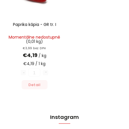
Poľsko
27
Taliansko
13
Vietnam
1
Paprika kápia - GR tr. I
bez určenia
37
Momentálne nedostupné
Španielsko
7
(0,01 kg)
Portugalsko
1
€3,99 bez DPH
€4,19
/ kg
€4,19 / 1 kg
Detail
Instagram