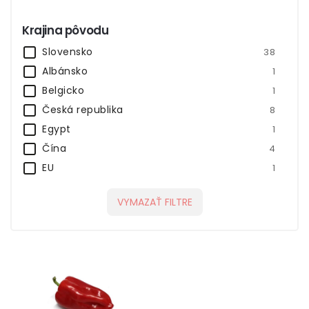
Krajina pôvodu
Slovensko
38
Albánsko
1
Belgicko
1
Česká republika
8
Egypt
1
Čína
4
EU
1
Grécko
1
VYMAZAŤ FILTRE
Holandsko
4
Juhoafrická republika
1
Keňa
4
Maroko
1
Nemecko
1
Peru
1