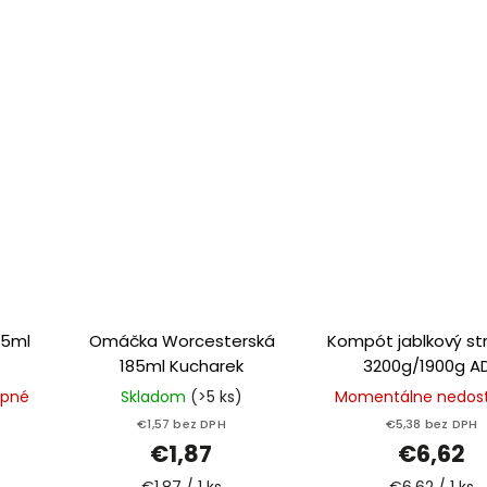
05ml
Omáčka Worcesterská
Kompót jablkový st
185ml Kucharek
3200g/1900g A
upné
Skladom
(>5 ks)
Momentálne nedos
€1,57 bez DPH
€5,38 bez DPH
€1,87
€6,62