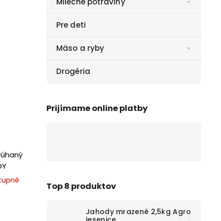
Mliečne potraviny
Pre deti
Mäso a ryby
Drogéria
Prijímame online platby
rúhaný
DY
tupné
Top 8 produktov
Jahody mrazené 2,5kg Agro
jesenice