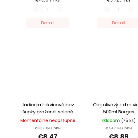
€4,30 / 1 ks
€3,72 / 1 ks
Detail
Detail
Jadierka tekvicové bez
Olej olivový extra vi
šupky pražené, solené
500ml Borges
250g Kozárová
Momentálne nedostupné
Skladom
(>5 ks)
€6,89 bez DPH
€7,47 bez DPH
€8,47
€8,89