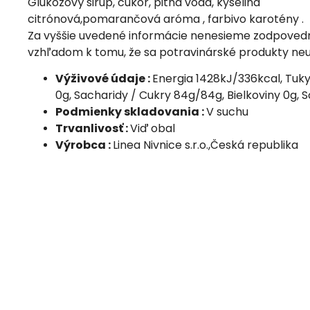
Glukózový sirup, cukor, pitná voda, kyselina
citrónová,pomarančová aróma , farbivo karotény .
Za vyššie uvedené informácie nenesieme zodpovedn
vzhľadom k tomu, že sa potravinárské produkty neu
Výživové údaje :
Energia 1428kJ/336kcal, Tuk
0g, Sacharidy / Cukry 84g/84g, Bielkoviny 0g, S
Podmienky skladovania :
V suchu
Trvanlivosť :
Viď obal
Výrobca :
Linea Nivnice s.r.o.,Česká republika