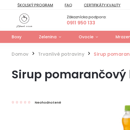
ŠKOLSKÝ PROGRAM
FAQ
CERTIFIKÁTY KVALITY
PREPRAVNÝ PORIADOK
FORMULÁR NA ODSTÚPENIE
Zákaznícka podpora:
FORMULÁR NA UPLATNENIE PRÁV ZO ZODPOVEDNOSTI ZA VAD
0911 950 133
Boxy
Zelenina
Ovocie
Mrazen
Domov
Trvanlivé potraviny
Sirup pomaranč
/
/
Sirup pomarančový h
Neohodnotené