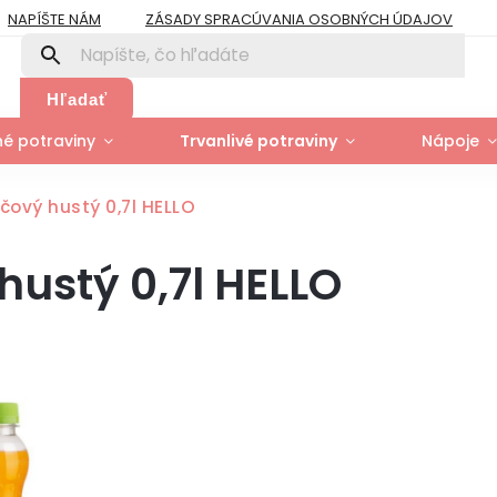
NAPÍŠTE NÁM
ZÁSADY SPRACÚVANIA OSOBNÝCH ÚDAJOV
PRE FIRMY A ORGANIZÁCIE
ZÁSADY POUŽÍVANIA SÚBOROV COOK
Y
MOJA OBJEDNÁVKA
Hľadať
é potraviny
Trvanlivé potraviny
Nápoje
ový hustý 0,7l HELLO
ustý 0,7l HELLO