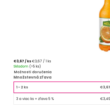
€3,67
/ ks
€3,67 / 1 ks
Skladom
(>5 ks)
Možnosti doručenia
Množstevná zľava
1 - 2 ks
€3,6
3 a viac ks = zľava 5 %
€3,4