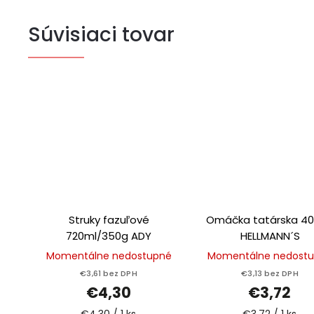
Súvisiaci tovar
Struky fazuľové
Omáčka tatárska 4
720ml/350g ADY
HELLMANN´S
Momentálne nedostupné
Momentálne nedost
€3,61 bez DPH
€3,13 bez DPH
€4,30
€3,72