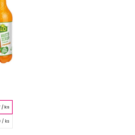
7
/ ks
9
/ ks