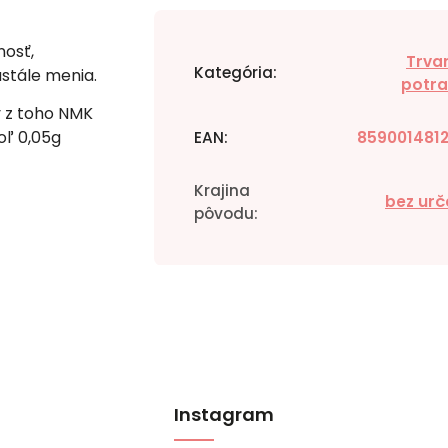
osť,
Trvan
Kategória
:
stále menia.
potra
y z toho NMK
oľ 0,05g
EAN
:
859001481
Krajina
bez urč
pôvodu
:
Instagram