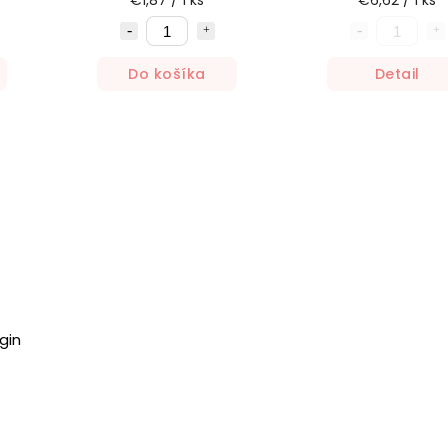
€1,87 / 1 ks
€6,62 / 1 ks
Do košíka
Detail
rgin