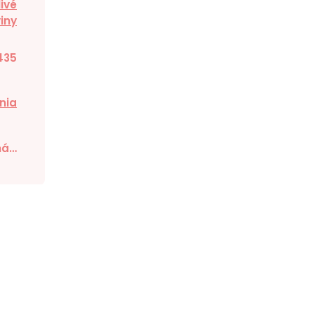
ivé
iny
435
nia
ná…