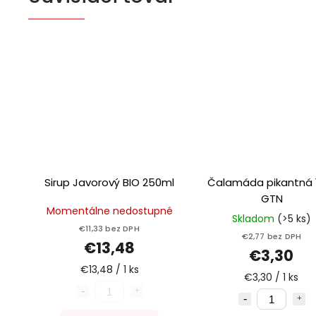
Sirup Javorový BIO 250ml
Čalamáda pikantná 1
GTN
Momentálne nedostupné
Skladom
(>5 ks)
€11,33 bez DPH
€2,77 bez DPH
€13,48
€3,30
€13,48 / 1 ks
€3,30 / 1 ks