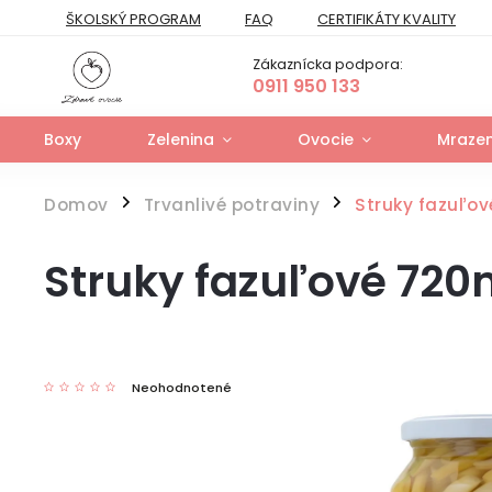
ŠKOLSKÝ PROGRAM
FAQ
CERTIFIKÁTY KVALITY
PREPRAVNÝ PORIADOK
FORMULÁR NA ODSTÚPENIE
Zákaznícka podpora:
FORMULÁR NA UPLATNENIE PRÁV ZO ZODPOVEDNOSTI ZA VAD
0911 950 133
Boxy
Zelenina
Ovocie
Mrazen
Domov
Trvanlivé potraviny
Struky fazuľo
/
/
Struky fazuľové 72
Neohodnotené