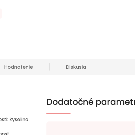
Hodnotenie
Diskusia
Dodatočné paramet
sti: kyselina
osť,