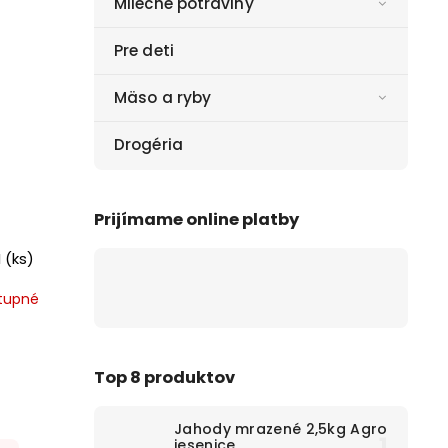
Mliečne potraviny
Pre deti
Mäso a ryby
Drogéria
Prijímame online platby
 (ks)
tupné
Top 8 produktov
Jahody mrazené 2,5kg Agro
jesenice