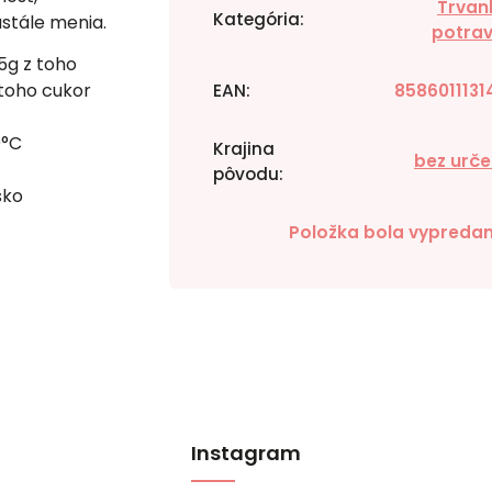
Trvanl
Kategória
:
stále menia.
potrav
5g z toho
 toho cukor
EAN
:
8586011131
0°C
Krajina
bez urče
pôvodu
:
sko
Položka bola vypreda
Instagram