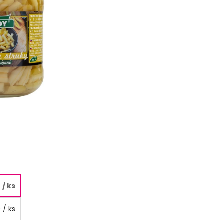
0
/ ks
9
/ ks