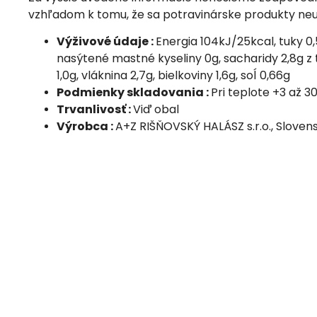
vzhľadom k tomu, že sa potravinárske produkty neu
Výživové údaje :
Energia 104kJ/25kcal, tuky 0,
nasýtené mastné kyseliny 0g, sacharidy 2,8g z
1,0g, vláknina 2,7g, bielkoviny 1,6g, soĺ 0,66g
Podmienky skladovania :
Pri teplote +3 až 3
Trvanlivosť :
Viď obal
Výrobca :
A+Z RIŠŇOVSKÝ HALÁSZ s.r.o., Sloven