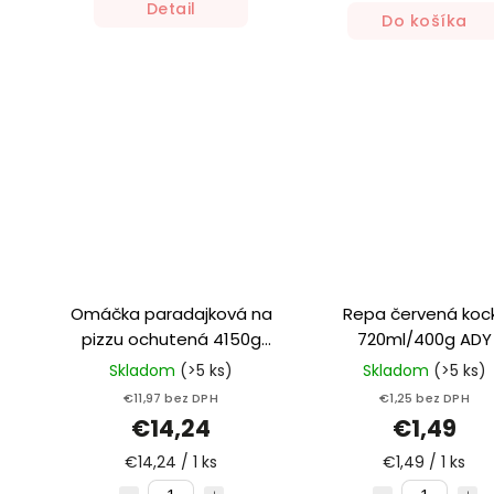
Detail
Do košíka
Omáčka paradajková na
Repa červená koc
pizzu ochutená 4150g
720ml/400g ADY
MARTINETE
Skladom
(>5 ks)
Skladom
(>5 ks)
€11,97 bez DPH
€1,25 bez DPH
€14,24
€1,49
€14,24 / 1 ks
€1,49 / 1 ks