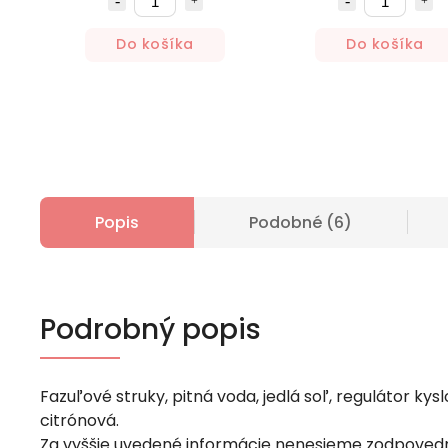
Do košíka
Do košíka
Popis
Podobné (6)
Podrobný popis
Fazuľové struky, pitná voda, jedlá soľ, regulátor kyslo
citrónová.
Za vyššie uvedené informácie nenesieme zodpovedn