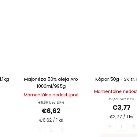
,1kg
Majonéza 50% oleja Aro
Kôpor 50g - SK tr. I
1000ml/995g
Momentálne nedos
Momentálne nedostupné
€3,59 bez DPH
€5,56 bez DPH
€3,77
€6,62
€3,77 / 1 ks
€6,62 / 1 ks