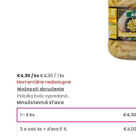
€4,30
/ ks
€4,30 / 1 ks
Momentálne nedostupné
Možnosti doručenia
Položka bola vypredaná…
Množstevná zľava
1 - 2 ks
€4,3
3 a viac ks = zľava 5 %
€4,0