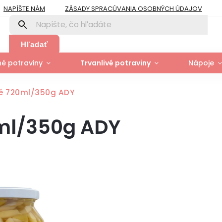
NAPÍŠTE NÁM
ZÁSADY SPRACÚVANIA OSOBNÝCH ÚDAJOV
PRE FIRMY A ORGANIZÁCIE
ZÁSADY POUŽÍVANIA SÚBOROV COOK
Y
MOJA OBJEDNÁVKA
Hľadať
é potraviny
Trvanlivé potraviny
Nápoje
vé 720ml/350g ADY
0ml/350g ADY