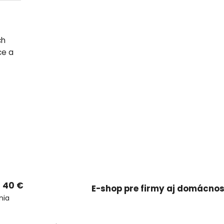
ch
ce a
 40 €
E-shop pre firmy aj domácnos
nia