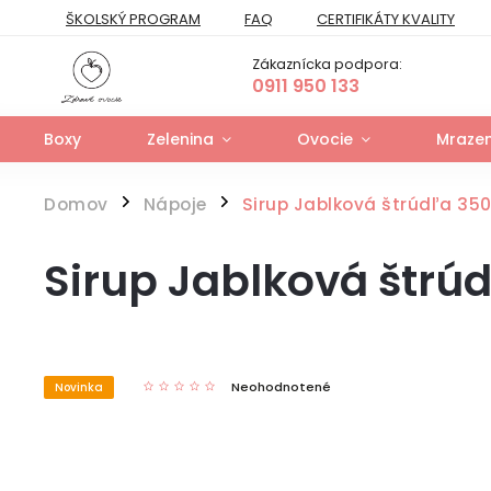
ŠKOLSKÝ PROGRAM
FAQ
CERTIFIKÁTY KVALITY
PREPRAVNÝ PORIADOK
FORMULÁR NA ODSTÚPENIE
Zákaznícka podpora:
FORMULÁR NA UPLATNENIE PRÁV ZO ZODPOVEDNOSTI ZA VAD
0911 950 133
Boxy
Zelenina
Ovocie
Mrazen
Domov
Nápoje
Sirup Jablková štrúdľa 350
/
/
Sirup Jablková štrú
Neohodnotené
Novinka