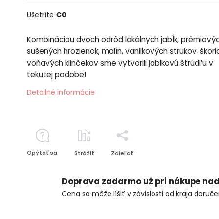
Ušetríte
€0
Kombináciou dvoch odrôd lokálnych jabĺk, prémiový
sušených hrozienok, malín, vanilkových strukov, škori
voňavých klinčekov sme vytvorili jablkovú štrúdľu v
tekutej podobe!
Detailné informácie
Opýtať sa
Strážiť
Zdieľať
Doprava zadarmo už pri nákupe nad
Cena sa môže líšiť v závislosti od kraja doruče