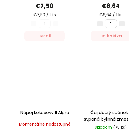
€7,50
€6,64
€7,50 / 1 ks
€6,64 / 1 ks
Detail
Do košíka
Nápoj kokosový 1l Alpro
Čaj dobrý spánok
sypaná bylinná zmes
Momentálne nedostupné
Zdravé ovocie
Skladom
(>5 ks)