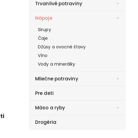
Trvanlivé potraviny
Nápoje
Sirupy
Čaje
Džúsy a ovocné štavy
Víno
Vody a minerálky
Mliečne potraviny
Pre deti
Mäso a ryby
ti
Drogéria