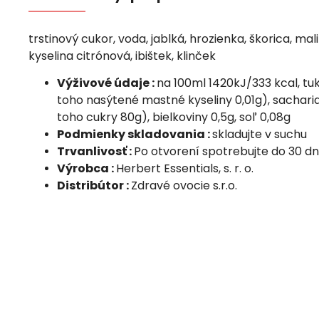
trstinový cukor, voda, jablká, hrozienka, škorica, mali
kyselina citrónová, ibištek, klinček
Výživové údaje :
na 100ml 1420kJ/333 kcal, tuk
toho nasýtené mastné kyseliny 0,01g), sacharid
toho cukry 80g), bielkoviny 0,5g, soľ 0,08g
Podmienky skladovania :
skladujte v suchu
Trvanlivosť :
Po otvorení spotrebujte do 30 dn
Výrobca :
Herbert Essentials, s. r. o.
Distribútor :
Zdravé ovocie s.r.o.