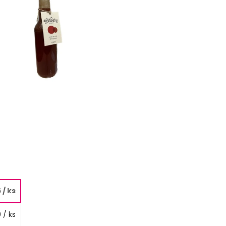
6
/ ks
0
/ ks