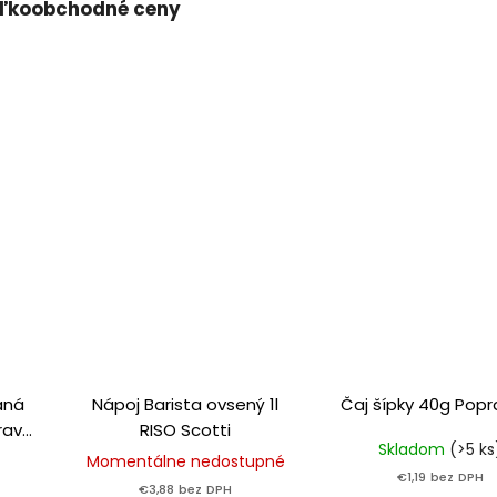
ľkoobchodné ceny
aná
Nápoj Barista ovsený 1l
Čaj šípky 40g Popr
ravé
RISO Scotti
Skladom
(>5 ks
Momentálne nedostupné
€1,19 bez DPH
€3,88 bez DPH