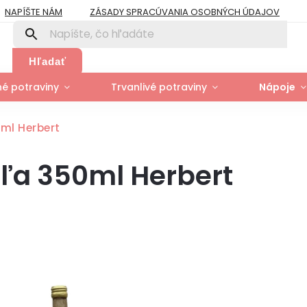
NAPÍŠTE NÁM
ZÁSADY SPRACÚVANIA OSOBNÝCH ÚDAJOV
PRE FIRMY A ORGANIZÁCIE
ZÁSADY POUŽÍVANIA SÚBOROV COOK
Y
MOJA OBJEDNÁVKA
Hľadať
é potraviny
Trvanlivé potraviny
Nápoje
ml Herbert
dľa 350ml Herbert