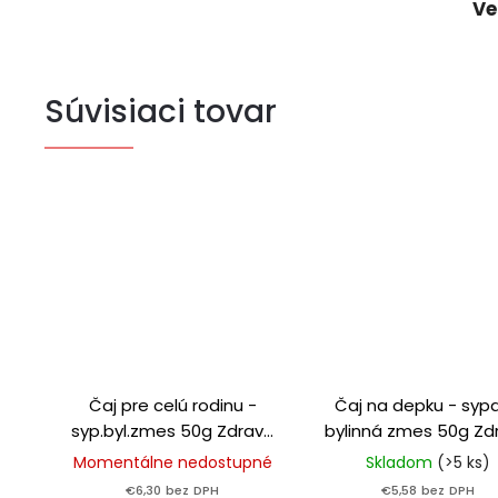
Ve
Súvisiaci tovar
Čaj pre celú rodinu -
Čaj na depku - syp
syp.byl.zmes 50g Zdravé
bylinná zmes 50g Zd
ovocie
ovocie
Momentálne nedostupné
Skladom
(>5 ks)
€6,30 bez DPH
€5,58 bez DPH