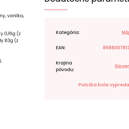
ny, vanilka,
Kategória
:
Ná
y 0,16g (z
y 83g (z
EAN
:
858800781
í.
Krajina
Slove
pôvodu
:
Položka bola vypred