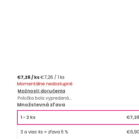
€7,26
/ ks
€7,26 / 1 ks
Momentálne nedostupné
Možnosti doručenia
Položka bola vypredaná…
Množstevná zľava
1 - 2 ks
€7,2
3 a viac ks = zľava 5 %
€6,9