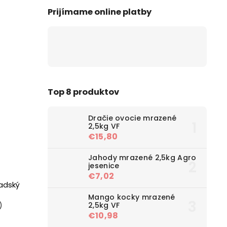
Prijímame online platby
Top 8 produktov
Dračie ovocie mrazené
2,5kg VF
€15,80
Jahody mrazené 2,5kg Agro
jesenice
€7,02
adský
Mango kocky mrazené
2,5kg VF
)
€10,98