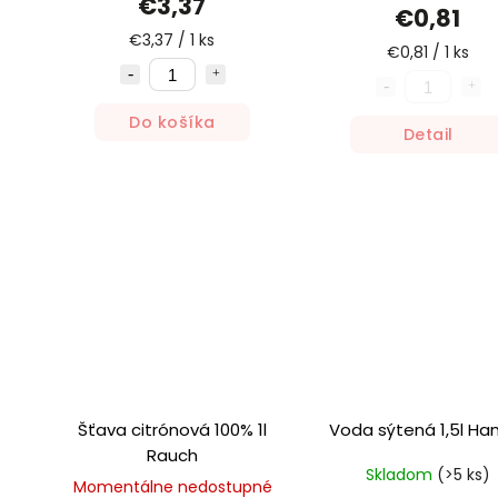
€3,37
€0,81
€3,37 / 1 ks
€0,81 / 1 ks
Do košíka
Detail
Šťava citrónová 100% 1l
Voda sýtená 1,5l Ha
Rauch
Skladom
(>5 ks)
Momentálne nedostupné