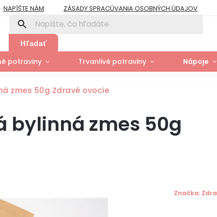
NAPÍŠTE NÁM
ZÁSADY SPRACÚVANIA OSOBNÝCH ÚDAJOV
PRE FIRMY A ORGANIZÁCIE
ZÁSADY POUŽÍVANIA SÚBOROV COOK
Y
MOJA OBJEDNÁVKA
Hľadať
é potraviny
Trvanlivé potraviny
Nápoje
nná zmes 50g Zdravé ovocie
á bylinná zmes 50g
Značka:
Zdra