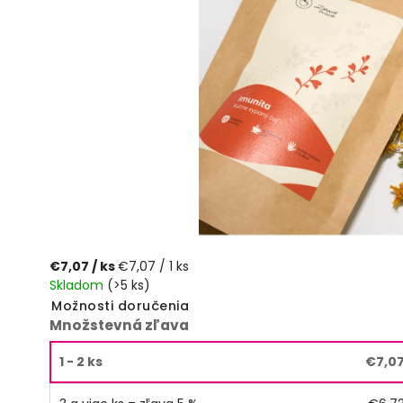
€7,07
/ ks
€7,07 / 1 ks
Skladom
(>5 ks)
Možnosti doručenia
Množstevná zľava
1 - 2 ks
€7,0