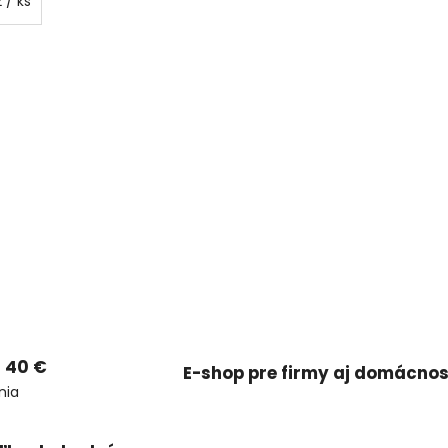
2
/ ks
 40 €
E-shop pre firmy aj domácnos
nia