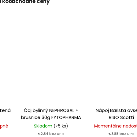
ľkoobchodné ceny
ýtená
Čaj bylinný NEPHROSAL +
Nápoj Barista ovse
brusnice 30g FYTOPHARMA
RISO Scotti
upné
Skladom
(>5 ks)
Momentálne nedos
€2,84 bez DPH
€3,88 bez DPH