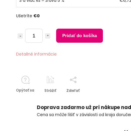
3 a viac ks = zľava 5 %
€6,7
Ušetríte
€0
Pridať do košíka
Detailné informácie
Opýtať sa
Strážiť
Zdieľať
Doprava zadarmo už pri nákupe nad
Cena sa môže líšiť v závislosti od kraja doruče