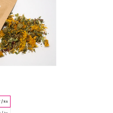
7
/ ks