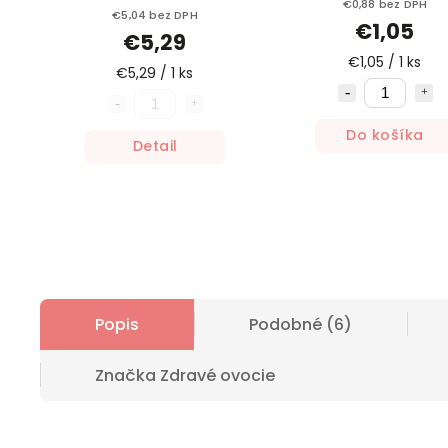
€0,88 bez DPH
€5,04 bez DPH
€1,05
€5,29
€1,05 / 1 ks
€5,29 / 1 ks
Do košíka
Detail
Popis
Podobné (6)
Značka
Zdravé ovocie