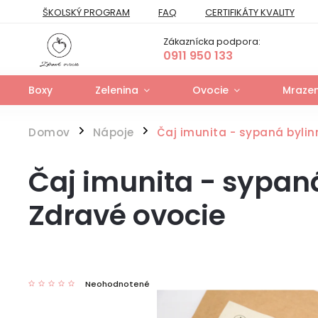
ŠKOLSKÝ PROGRAM
FAQ
CERTIFIKÁTY KVALITY
PREPRAVNÝ PORIADOK
FORMULÁR NA ODSTÚPENIE
Zákaznícka podpora:
FORMULÁR NA UPLATNENIE PRÁV ZO ZODPOVEDNOSTI ZA VAD
0911 950 133
Boxy
Zelenina
Ovocie
Mrazen
Domov
Nápoje
Čaj imunita - sypaná byli
/
/
Čaj imunita - sypan
Zdravé ovocie
Neohodnotené