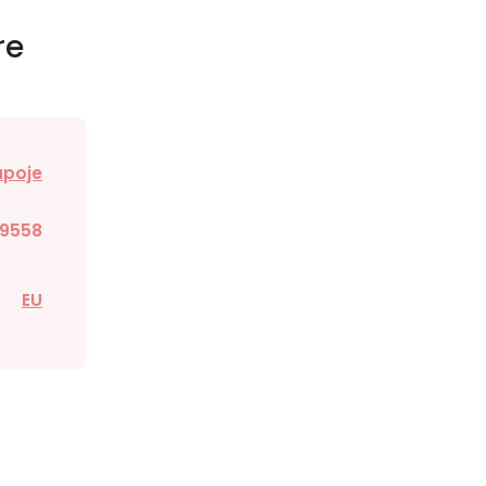
re
ápoje
9558
EU