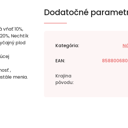
Dodatočné paramet
á vňať 10%,
 20%, Nechtík
byčajný plod
Kategória
:
N
rúcej
EAN
:
858800680
osť ,
Krajina
stále menia.
pôvodu
: