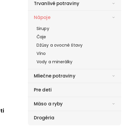
Trvanlivé potraviny
Nápoje
Sirupy
Čaje
Džúsy a ovocné štavy
Víno
Vody a minerálky
Mliečne potraviny
Pre deti
Mäso a ryby
ti
Drogéria