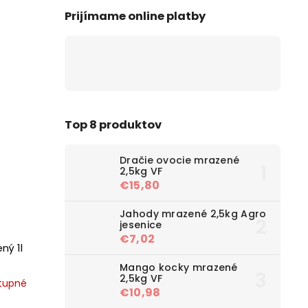
Prijímame online platby
Top 8 produktov
Dračie ovocie mrazené
2,5kg VF
€15,80
Jahody mrazené 2,5kg Agro
jesenice
€7,02
ný 1l
Mango kocky mrazené
2,5kg VF
tupné
€10,98