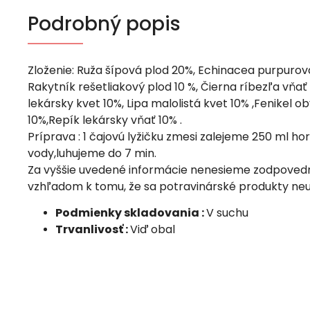
Podrobný popis
Zloženie: Ruža šípová plod 20%, Echinacea purpurov
Rakytník rešetliakový plod 10 %, Čierna ríbezľa vňať
lekársky kvet 10%, Lipa malolistá kvet 10% ,Fenikel o
10%,Repík lekársky vňať 10% .
Príprava : 1 čajovú lyžičku zmesi zalejeme 250 ml ho
vody,luhujeme do 7 min.
Za vyššie uvedené informácie nenesieme zodpovedn
vzhľadom k tomu, že sa potravinárské produkty neu
Podmienky skladovania :
V suchu
Trvanlivosť :
Viď obal