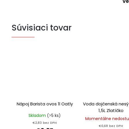
Ve
Súvisiaci tovar
Nápoj Barista ovos 1l Oatly
Voda dojčenská nes
1,5L Zlatíčko
Skladom
(>5 ks)
Momentálne nedost
€2,83 bez DPH
€0,68 bez DPH