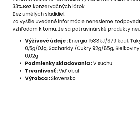
33%.Bez konzervačných látok
Bez umělých sladidiel.
Za vyššie uvedené informácie nenesieme zodpovedn
vzhľadom k tomu, že sa potravinárské produkty neu
Výživové údaje :
Energia 1588kJ/379 kcal, Tuk
0,5g/0,1g, Sacharidy /Cukry 92g/85g, Bielkoviny 
0,02g
Podmienky skladovania :
V suchu
Trvanlivosť :
Viď obal
Výrobca :
Slovensko