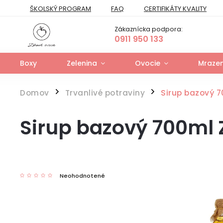
ŠKOLSKÝ PROGRAM
FAQ
CERTIFIKÁTY KVALITY
PREPRAVNÝ PORIADOK
FORMULÁR NA ODSTÚPENIE
Zákaznícka podpora:
FORMULÁR NA UPLATNENIE PRÁV ZO ZODPOVEDNOSTI ZA VAD
0911 950 133
Boxy
Zelenina
Ovocie
Mrazen
Domov
Trvanlivé potraviny
Sirup bazový 
/
/
Sirup bazový 700ml 
Neohodnotené