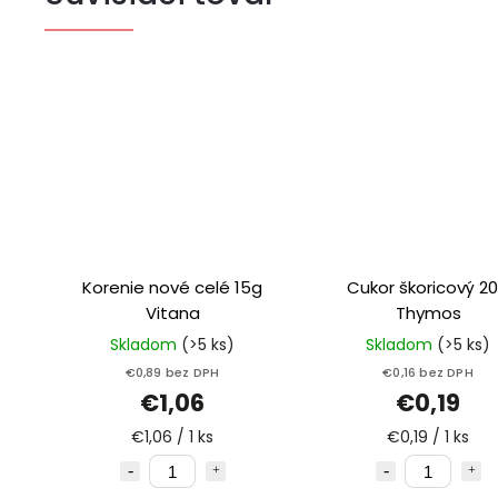
Korenie nové celé 15g
Cukor škoricový 2
Vitana
Thymos
Skladom
(>5 ks)
Skladom
(>5 ks)
€0,89 bez DPH
€0,16 bez DPH
€1,06
€0,19
€1,06 / 1 ks
€0,19 / 1 ks