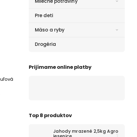
Mliečne potraviny
Pre deti
Mäso a ryby
Drogéria
Prijímame online platby
huľová
)
Top 8 produktov
Jahody mrazené 2,5kg Agro
jesenice