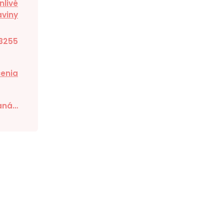
nlivé
aviny
3255
čenia
aná…