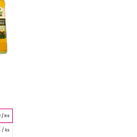
9
/ ks
4
/ ks