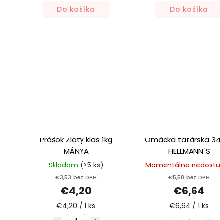
Do košíka
Do košíka
Prášok Zlatý klas 1kg
Omáčka tatárska 3
MÁNYA
HELLMANN´S
Skladom
(>5 ks)
Momentálne nedost
€3,53 bez DPH
€5,58 bez DPH
€4,20
€6,64
€4,20 / 1 ks
€6,64 / 1 ks