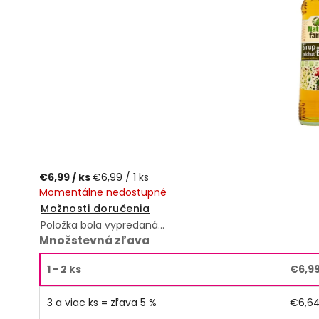
€6,99
/ ks
€6,99 / 1 ks
Momentálne nedostupné
Možnosti doručenia
Položka bola vypredaná…
Množstevná zľava
1 - 2 ks
€6,9
3 a viac ks = zľava 5 %
€6,6