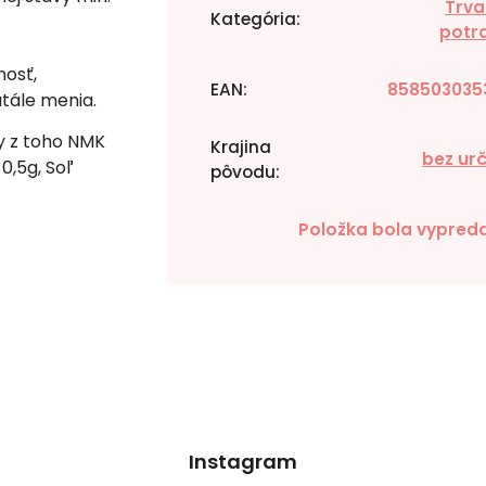
Trva
Kategória
:
potr
osť,
EAN
:
858503035
tále menia.
y z toho NMK
Krajina
bez ur
0,5g, Soľ
pôvodu
:
Položka bola vypred
Instagram