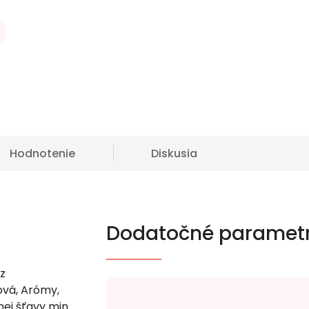
Hodnotenie
Diskusia
Dodatočné paramet
z
ová, Arómy,
ej šťavy min.