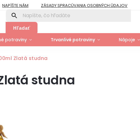
NAPÍŠTE NÁM
ZÁSADY SPRACÚVANIA OSOBNÝCH ÚDAJOV
PRE FIRMY A ORGANIZÁCIE
ZÁSADY POUŽÍVANIA SÚBOROV COOK
Y
MOJA OBJEDNÁVKA
Hľadať
é potraviny
Trvanlivé potraviny
Nápoje
700ml Zlatá studna
Zlatá studna