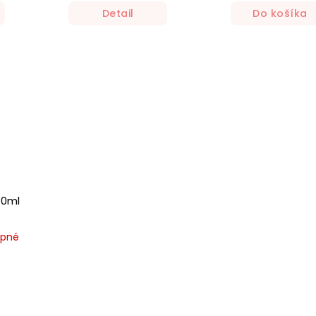
Detail
Do košíka
40ml
upné