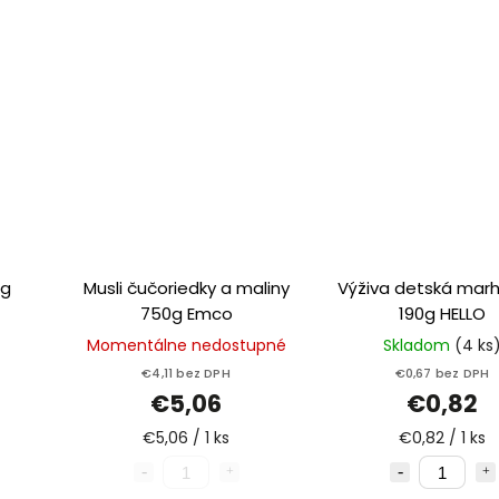
0g
Musli čučoriedky a maliny
Výživa detská mar
750g Emco
190g HELLO
Momentálne nedostupné
Skladom
(4 ks
€4,11 bez DPH
€0,67 bez DPH
€5,06
€0,82
€5,06 / 1 ks
€0,82 / 1 ks