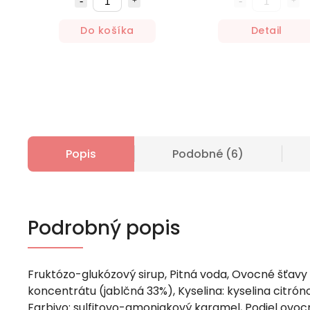
Do košíka
Detail
Popis
Podobné (6)
Podrobný popis
Fruktózo-glukózový sirup, Pitná voda, Ovocné šťavy 
koncentrátu (jablčná 33%), Kyselina: kyselina citrón
Farbivo: sulfitovo-amoniakový karamel, Podiel ovocn