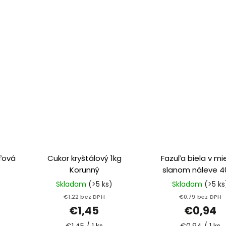
ľová
Cukor kryštálový 1kg
Fazuľa biela v mi
Korunný
slanom náleve 4
Bassta
Skladom
(>5 ks)
Skladom
(>5 ks
€1,22 bez DPH
€0,79 bez DPH
€1,45
€0,94