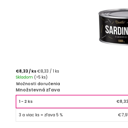
€8,33
/ ks
€8,33 / 1 ks
Skladom
(>5 ks)
Možnosti doručenia
Množstevná zľava
1 - 2 ks
€8,3
3 a viac ks = zľava 5 %
€7,9