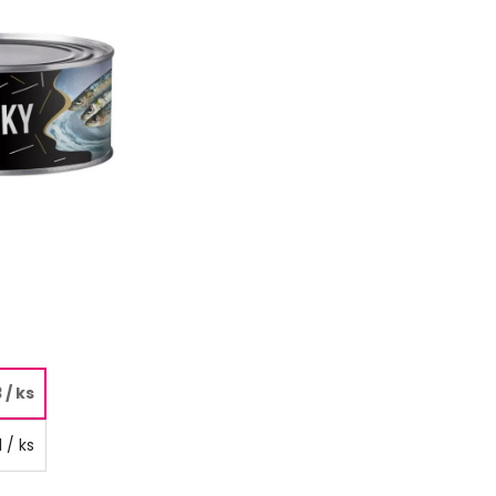
3
/ ks
1
/ ks