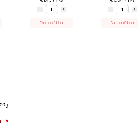
€1,45 / 1 ks
€0,94 / 1 ks
Do košíka
Do košíka
upné