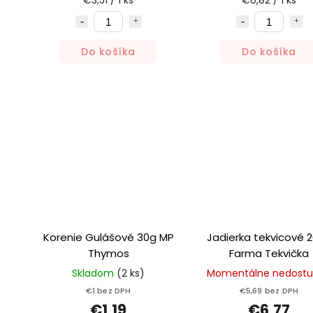
€3,51 / 1 ks
€0,82 / 1 ks
Do košíka
Do košíka
Korenie Gulášové 30g MP
Jadierka tekvicové 200g
Thymos
Farma Tekvička
Skladom
(2 ks)
Momentálne nedost
€1 bez DPH
€5,69 bez DPH
€1,19
€6,77