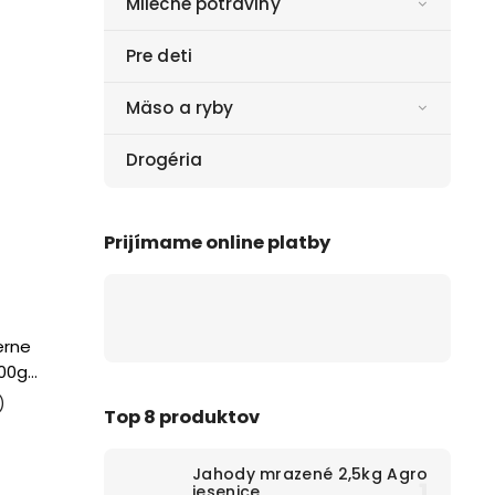
Mliečne potraviny
Pre deti
Mäso a ryby
Drogéria
Prijímame online platby
erne
00g
)
Top 8 produktov
Jahody mrazené 2,5kg Agro
jesenice