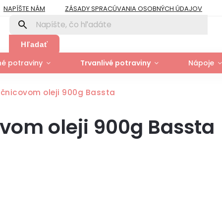
NAPÍŠTE NÁM
ZÁSADY SPRACÚVANIA OSOBNÝCH ÚDAJOV
PRE FIRMY A ORGANIZÁCIE
ZÁSADY POUŽÍVANIA SÚBOROV COOK
Y
MOJA OBJEDNÁVKA
Hľadať
é potraviny
Trvanlivé potraviny
Nápoje
ečnicovom oleji 900g Bassta
ovom oleji 900g Bassta