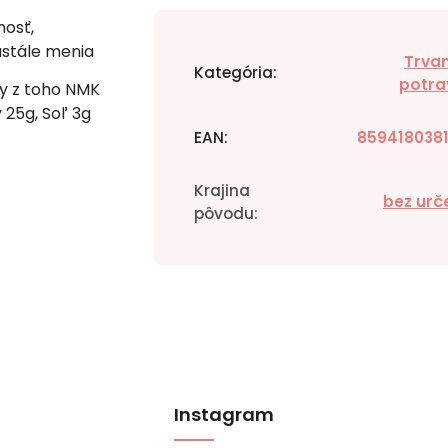
osť,
ustále menia
Trvan
Kategória
:
potra
ky z toho NMK
y 25g, Soľ 3g
EAN
:
859418038
Krajina
bez urč
pôvodu
:
Instagram