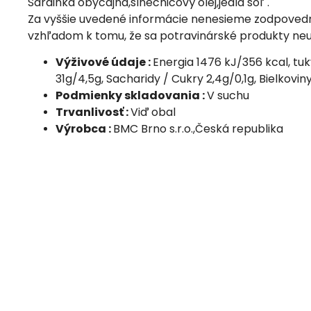
Sardinka obyčajná,slnečnicový olej,jedlá soľ .
Za vyššie uvedené informácie nenesieme zodpovedn
vzhľadom k tomu, že sa potravinárské produkty ne
Výživové údaje :
Energia 1476 kJ/356 kcal, tu
31g/4,5g, Sacharidy / Cukry 2,4g/0,1g, Bielkovin
Podmienky skladovania :
V suchu
Trvanlivosť :
Viď obal
Výrobca :
BMC Brno s.r.o.,Česká republika