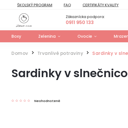
ŠKOLSKÝ PROGRAM
FAQ
CERTIFIKÁTY KVALITY
PREPRAVNÝ PORIADOK
FORMULÁR NA ODSTÚPENIE
Zákaznícka podpora:
FORMULÁR NA UPLATNENIE PRÁV ZO ZODPOVEDNOSTI ZA VAD
0911 950 133
Boxy
Zelenina
Ovocie
Mrazen
Domov
Trvanlivé potraviny
Sardinky v sln
/
/
Sardinky v slnečnic
Neohodnotené