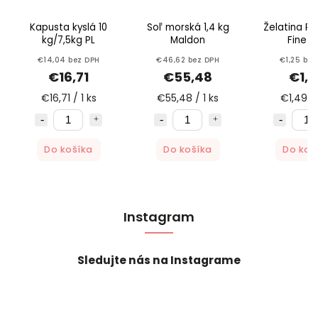
Kapusta kyslá 10
Soľ morská 1,4 kg
Želatina Pl
kg/7,5kg PL
Maldon
Fine Li
€14,04 bez DPH
€46,62 bez DPH
€1,25 bez
€16,71
€55,48
€1,4
€16,71 / 1 ks
€55,48 / 1 ks
€1,49 / 
Do košíka
Do košíka
Do koš
Instagram
Sledujte nás na Instagrame