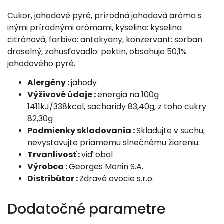
Cukor, jahodové pyré, prírodná jahodová aróma s
inými prírodnými arómami, kyselina: kyselina
citrónová, farbivo: antokyany, konzervant: sorban
draselný, zahusťovadlo: pektin, obsahuje 50,1%
jahodového pyré.
Alergény :
jahody
Výživové údaje :
energia na 100g
1411kJ/338kcal, sacharidy 83,40g, z toho cukry
82,30g
Podmienky skladovania :
Skladujte v suchu,
nevystavujte priamemu slnečnému žiareniu.
Trvanlivosť :
viď obal
Výrobca :
Georges Monin S.A.
Distribútor :
Zdravé ovocie s.r.o.
Dodatočné parametre