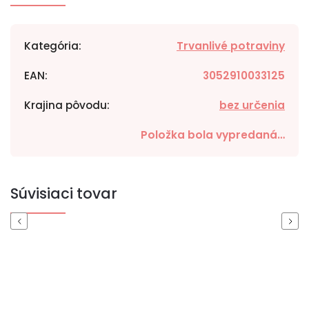
Kategória
:
Trvanlivé potraviny
EAN
:
3052910033125
Krajina pôvodu
:
bez určenia
Položka bola vypredaná…
Súvisiaci tovar
Previous
Next