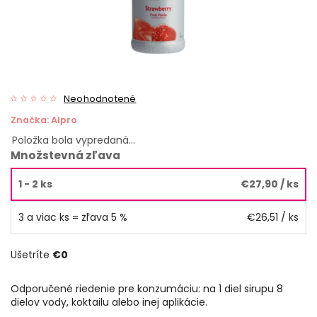
Neohodnotené
Značka:
Alpro
Položka bola vypredaná…
Množstevná zľava
1 - 2 ks
€27,90
/ ks
3 a viac ks = zľava 5 %
€26,51
/ ks
Ušetríte
€0
Odporučené riedenie pre konzumáciu: na 1 diel sirupu 8
dielov vody, koktailu alebo inej aplikácie.