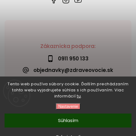
Zákaznícka podpora:
0911 950 133
objednavky@zdraveovocie.sk
Tento web používa súbory cookie. Ďalším prechádzaním
tohto webu vyjadrujete súhlas s ich používaním. Viac
informácií
tu
.
Nastavenie
Copyright 2026
Zdravé ovocie
. Všetky práva vyhradené.
Vytvořil
Shoptet
| Design
Shoptak.cz
Súhlasím