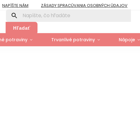
NAPÍŠTE NÁM
ZÁSADY SPRACÚVANIA OSOBNÝCH ÚDAJOV
PRE FIRMY A ORGANIZÁCIE
ZÁSADY POUŽÍVANIA SÚBOROV COOK
Y
MOJA OBJEDNÁVKA
Hľadať
é potraviny
Trvanlivé potraviny
Nápoje
g