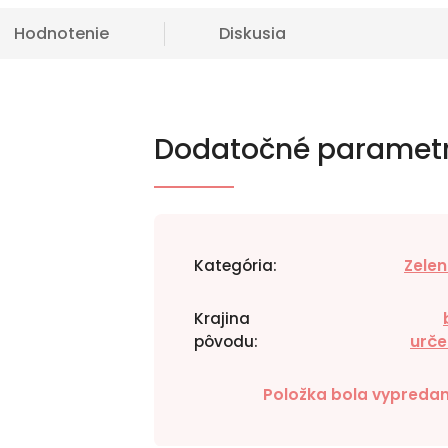
Hodnotenie
Diskusia
Dodatočné paramet
Kategória
:
Zelen
Krajina
pôvodu
:
urče
Položka bola vypreda