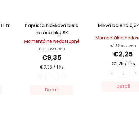
T tr.
Kapusta hlávková biela
Mrkva balená 0,5k
rezaná 5kg SK
Momentálne nedos
Momentálne nedostupné
€1,89 bez DPH
€8,90 bez DPH
€2,25
€9,35
€2,25 / 1 ks
€9,35 / 1 ks
Detail
Detail