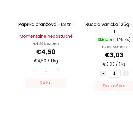
Paprika oranžová - ES tr. I
Rucola vanička 125g - I
I
Momentálne nedostupné
Skladom
(>5 ks)
€4,29 bez DPH
€2,89 bez DPH
€4,50
€3,03
€4,50 / 1 kg
€3,03 / 1 ks
Detail
Do košíka