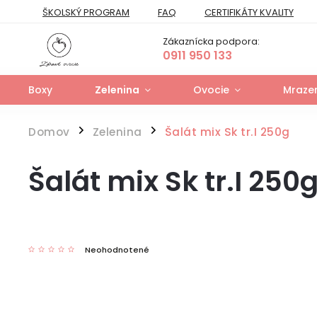
ŠKOLSKÝ PROGRAM
FAQ
CERTIFIKÁTY KVALITY
PREPRAVNÝ PORIADOK
FORMULÁR NA ODSTÚPENIE
Zákaznícka podpora:
FORMULÁR NA UPLATNENIE PRÁV ZO ZODPOVEDNOSTI ZA VAD
0911 950 133
Boxy
Zelenina
Ovocie
Mrazen
Domov
Zelenina
Šalát mix Sk tr.I 250g
/
/
Šalát mix Sk tr.I 250
Neohodnotené