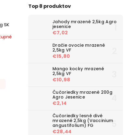
Top 8 produktov
Jahody mrazené 2,5kg Agro
g SK
jesenice
€7,02
tupné
Dračie ovocie mrazené
2,5kg VF
€15,80
Mango kocky mrazené
2,5kg VF
€10,98
Čučoriedky mrazené 200g
Agro Jesenice
€2,14
Čučoriedky lesné divé
mrazené 2,5kg (Vaccinium
angustifolium) FG
€28,44