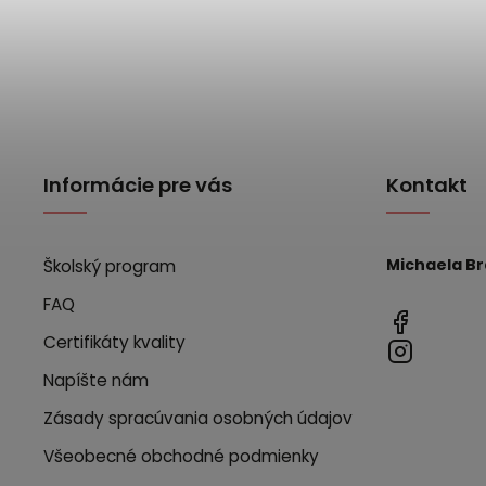
Informácie pre vás
Kontakt
Michaela B
Školský program
FAQ
Certifikáty kvality
Napíšte nám
Zásady spracúvania osobných údajov
Všeobecné obchodné podmienky