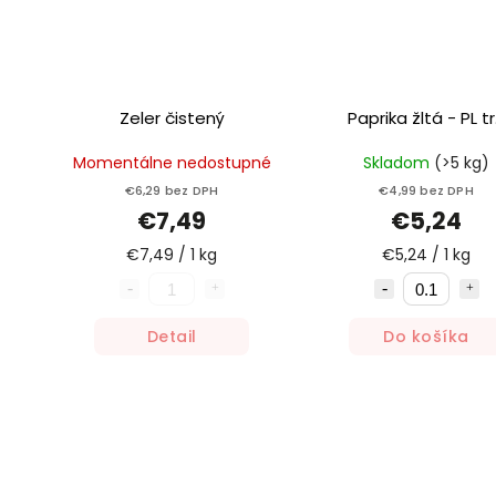
Zeler čistený
Paprika žltá - PL tr.
Momentálne nedostupné
Skladom
(>5 kg)
€6,29 bez DPH
€4,99 bez DPH
€7,49
€5,24
€7,49 / 1 kg
€5,24 / 1 kg
Detail
Do košíka