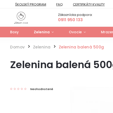
ŠKOLSKÝ PROGRAM
FAQ
CERTIFIKÁTY KVALITY
PREPRAVNÝ PORIADOK
FORMULÁR NA ODSTÚPENIE
Zákaznícka podpora:
FORMULÁR NA UPLATNENIE PRÁV ZO ZODPOVEDNOSTI ZA VAD
0911 950 133
Boxy
Zelenina
Ovocie
Mrazen
Domov
Zelenina
Zelenina balená 500g
/
/
Zelenina balená 50
Neohodnotené