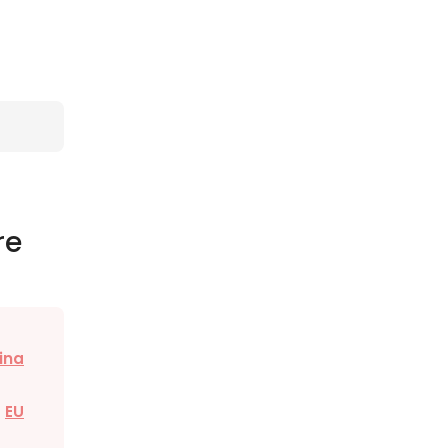
re
ina
EU