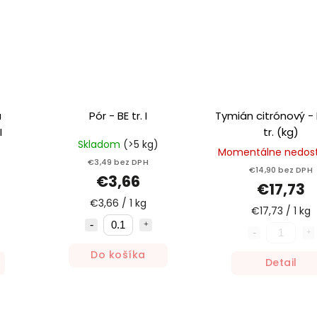
á
Pór - BE tr. I
Tymián citrónový - 
I
tr. (kg)
Skladom
(>5 kg)
Momentálne nedos
€3,49 bez DPH
€14,90 bez DPH
€3,66
€17,73
€3,66 / 1 kg
€17,73 / 1 kg
Do košíka
Detail