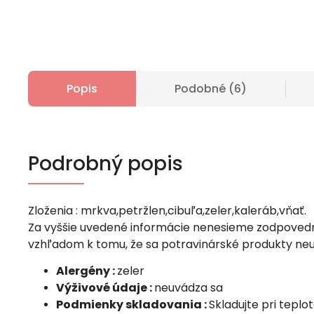
Popis
Podobné (6)
Podrobný popis
Zloženia : mrkva,petržlen,cibuľa,zeler,kaleráb,vňať.
Za vyššie uvedené informácie nenesieme zodpovedn
vzhľadom k tomu, že sa potravinárské produkty neu
Alergény :
zeler
Výživové údaje :
neuvádza sa
Podmienky skladovania :
Skladujte pri teplo