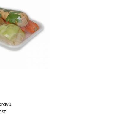
ípravu
osť