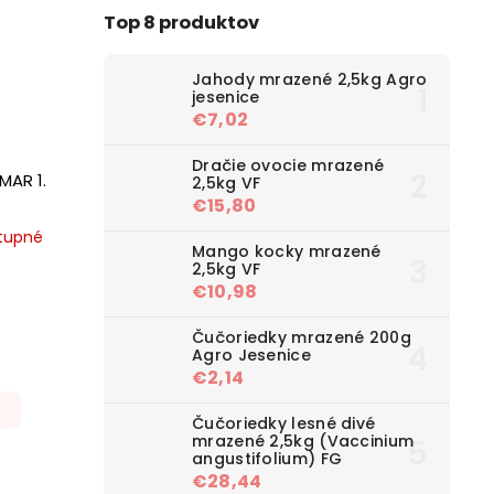
Top 8 produktov
Jahody mrazené 2,5kg Agro
jesenice
€7,02
Dračie ovocie mrazené
MAR 1.
2,5kg VF
€15,80
tupné
Mango kocky mrazené
2,5kg VF
€10,98
Čučoriedky mrazené 200g
Agro Jesenice
€2,14
Čučoriedky lesné divé
mrazené 2,5kg (Vaccinium
angustifolium) FG
€28,44