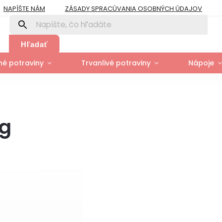
NAPÍŠTE NÁM
ZÁSADY SPRACÚVANIA OSOBNÝCH ÚDAJOV
PRE FIRMY A ORGANIZÁCIE
ZÁSADY POUŽÍVANIA SÚBOROV COOK
Y
MOJA OBJEDNÁVKA
Hľadať
é potraviny
Trvanlivé potraviny
Nápoje
0g