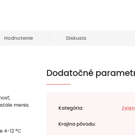
Hodnotenie
Diskusia
Dodatočné paramet
osť,
stále menia.
Kategória
:
Zelen
Krajina pôvodu
:
te 4-12 °C