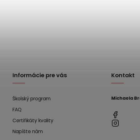
Informácie pre vás
Kontakt
Michaela B
Školský program
FAQ
Certifikáty kvality
Napíšte nám