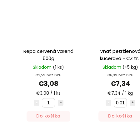
Repa červená varená
Vňať petržlenov
500g
kučeravá - CZ tr. 
Skladom
(1 ks)
Skladom
(>5 kg)
€2,59 bez DPH
€6,99 bez DPH
€3,08
€7,34
€3,08 / 1 ks
€7,34 / 1 kg
Do košíka
Do košíka