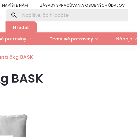
NAPÍŠTE NÁM
ZÁSADY SPRACÚVANIA OSOBNÝCH ÚDAJOV
PRE FIRMY A ORGANIZÁCIE
ZÁSADY POUŽÍVANIA SÚBOROV COOK
Y
MOJA OBJEDNÁVKA
Hľadať
é potraviny
Trvanlivé potraviny
Nápoje
nná 5kg BASK
kg BASK