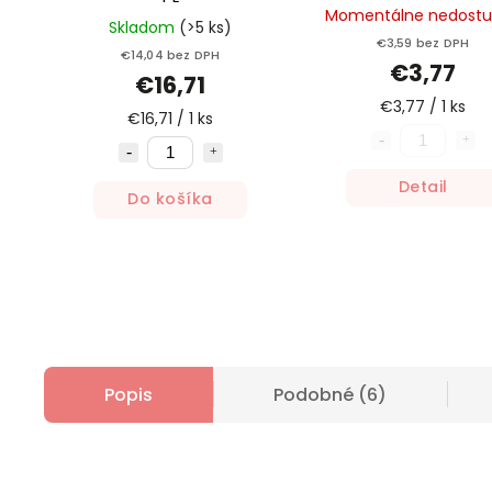
Momentálne nedost
Skladom
(>5 ks)
€3,59 bez DPH
€14,04 bez DPH
€3,77
€16,71
€3,77 / 1 ks
€16,71 / 1 ks
Detail
Do košíka
Popis
Podobné (6)