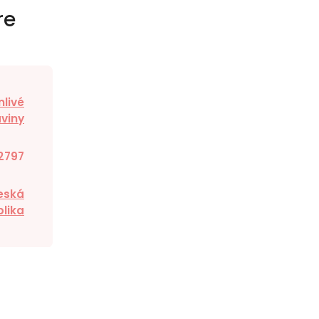
re
nlivé
viny
2797
eská
lika