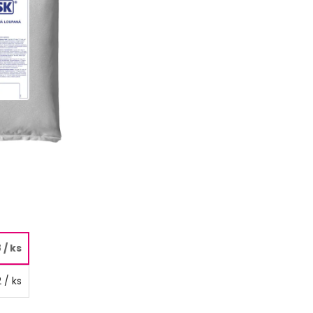
8
/ ks
2
/ ks