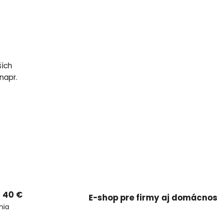
ších
napr.
 40 €
E-shop pre firmy aj domácnos
nia