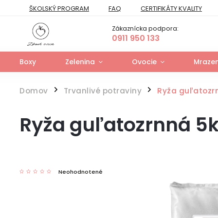
ŠKOLSKÝ PROGRAM
FAQ
CERTIFIKÁTY KVALITY
PREPRAVNÝ PORIADOK
FORMULÁR NA ODSTÚPENIE
Zákaznícka podpora:
FORMULÁR NA UPLATNENIE PRÁV ZO ZODPOVEDNOSTI ZA VAD
0911 950 133
Boxy
Zelenina
Ovocie
Mrazen
Domov
Trvanlivé potraviny
Ryža guľatozr
/
/
Ryža guľatozrnná 5
Neohodnotené