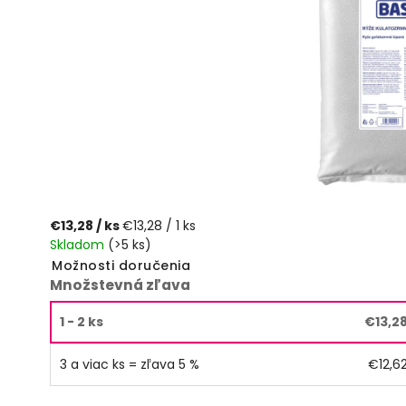
€13,28
/ ks
€13,28 / 1 ks
Skladom
(>5 ks)
Možnosti doručenia
Množstevná zľava
1 - 2 ks
€13,2
3 a viac ks = zľava 5 %
€12,6