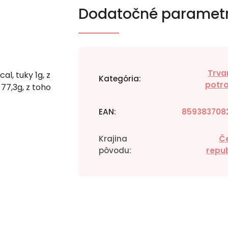
Dodatočné paramet
Trva
l, tuky 1g, z
Kategória
:
potra
77,3g, z toho
EAN
:
859383708
Krajina
Č
pôvodu
:
repub