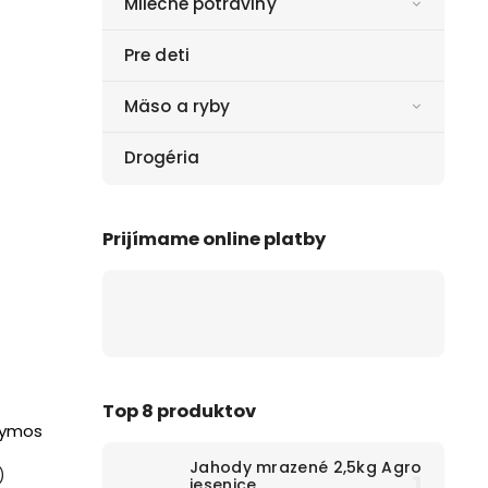
Mliečne potraviny
Pre deti
Mäso a ryby
Drogéria
Prijímame online platby
Top 8 produktov
hymos
Jahody mrazené 2,5kg Agro
)
jesenice