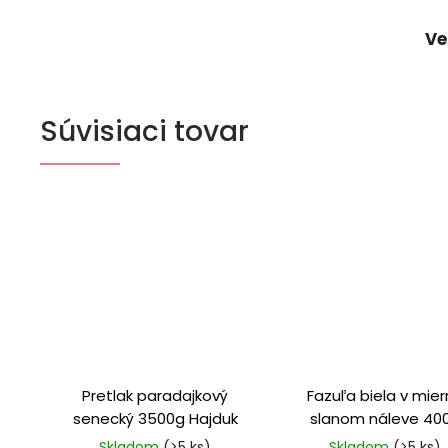
Ve
Súvisiaci tovar
Pretlak paradajkový
Fazuľa biela v mie
senecký 3500g Hajduk
slanom náleve 40
Bassta
Skladom
(>5 ks)
Skladom
(>5 ks)