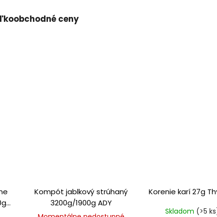
ľkoobchodné ceny
rne
Kompót jablkový strúhaný
Korenie karí 27g T
0g
3200g/1900g ADY
Skladom
(>5 ks
Momentálne nedostupné