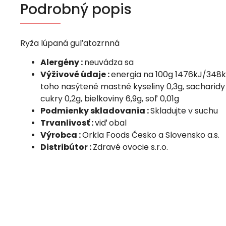
Podrobný popis
Ryža lúpaná guľatozrnná
Alergény :
neuvádza sa
Výživové údaje :
energia na 100g 1476kJ/348kca
toho nasýtené mastné kyseliny 0,3g, sacharidy 
cukry 0,2g, bielkoviny 6,9g, soľ 0,01g
Podmienky skladovania :
Skladujte v suchu
Trvanlivosť :
viď obal
Výrobca :
Orkla Foods Česko a Slovensko a.s.
Distribútor :
Zdravé ovocie s.r.o.