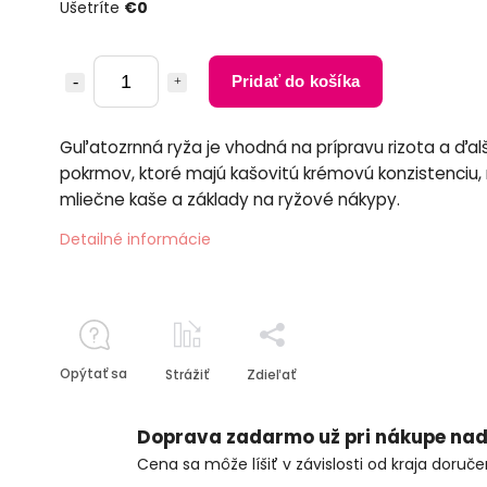
Ušetríte
€0
Pridať do košíka
Guľatozrnná ryža je vhodná na prípravu rizota a ďal
pokrmov, ktoré majú kašovitú krémovú konzistenciu, 
mliečne kaše a základy na ryžové nákypy.
Detailné informácie
Opýtať sa
Strážiť
Zdieľať
Doprava zadarmo už pri nákupe nad
Cena sa môže líšiť v závislosti od kraja doruče