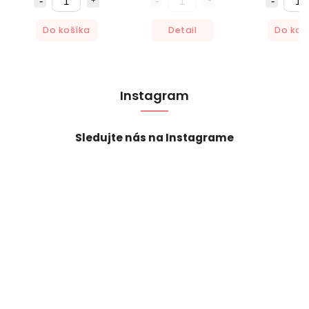
Do košíka
Detail
Do koš
Instagram
Sledujte nás na Instagrame