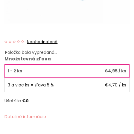
Neohodnotené
Položka bola vypredaná…
Množstevná zľava
1 - 2 ks
€4,95
/ ks
3 a viac ks = zľava 5 %
€4,70
/ ks
Ušetríte
€0
Detailné informácie