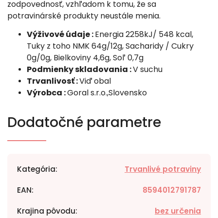
zodpovednosť, vzhľadom k tomu, že sa
potravinárské produkty neustále menia.
Výživové údaje :
Energia 2258kJ/ 548 kcal,
Tuky z toho NMK 64g/12g, Sacharidy / Cukry
0g/0g, Bielkoviny 4,6g, Soľ 0,7g
Podmienky skladovania :
V suchu
Trvanlivosť :
Viď obal
Výrobca :
Goral s.r.o.,Slovensko
Dodatočné parametre
Kategória
:
Trvanlivé potraviny
EAN
:
8594012791787
Krajina pôvodu
:
bez určenia