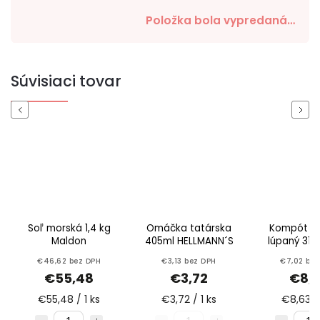
Položka bola vypredaná…
Súvisiaci tovar
Previous
Next
Soľ morská 1,4 kg
Omáčka tatárska
Kompót ja
Maldon
405ml HELLMANN´S
lúpaný 310
€46,62 bez DPH
€3,13 bez DPH
€7,02 bez
€55,48
€3,72
€8,
€55,48 / 1 ks
€3,72 / 1 ks
€8,63 / 