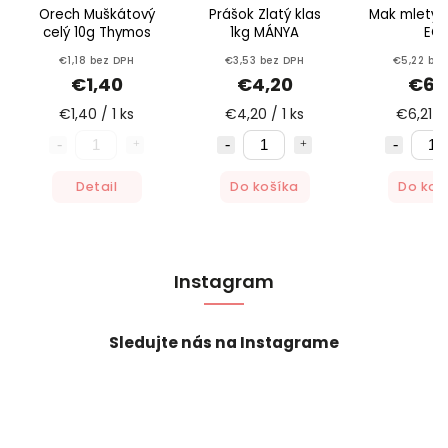
Orech Muškátový
Prášok Zlatý klas
Mak mletý 1
celý 10g Thymos
1kg MÁNYA
EC
€1,18 bez DPH
€3,53 bez DPH
€5,22 bez
€1,40
€4,20
€6,2
€1,40 / 1 ks
€4,20 / 1 ks
€6,21 / 
Detail
Do košíka
Do koš
Instagram
Sledujte nás na Instagrame