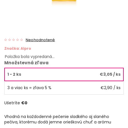
Neohodnotené
Značka:
Alpro
Položka bola vypredaná…
Množstevná zľava
1 - 2 ks
€3,05
/ ks
3 a viac ks = zľava 5 %
€2,90
/ ks
Ušetríte
€0
Vhodná na každodenné pečenie sladkého aj slaného
pečiva, ktorému dodá jemne orieškovú chuť a arómu