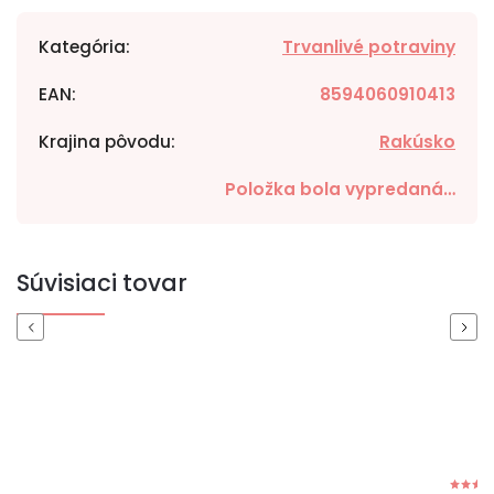
Kategória
:
Trvanlivé potraviny
EAN
:
8594060910413
Krajina pôvodu
:
Rakúsko
Položka bola vypredaná…
Súvisiaci tovar
Previous
Next