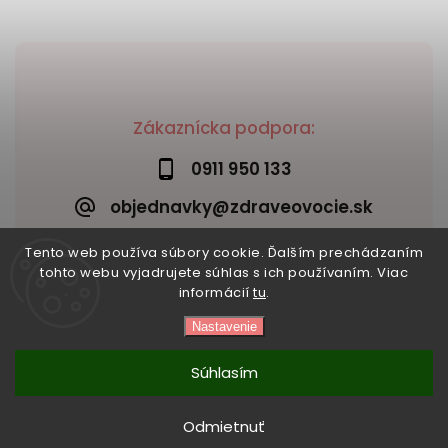
Zákaznícka podpora:
0911 950 133
objednavky@zdraveovocie.sk
Tento web používa súbory cookie. Ďalším prechádzaním
tohto webu vyjadrujete súhlas s ich používaním. Viac
informácií
tu
.
Nastavenie
Copyright 2026
Zdravé ovocie
. Všetky práva vyhradené.
Vytvořil
Shoptet
| Design
Shoptak.cz
Súhlasím
Odmietnuť