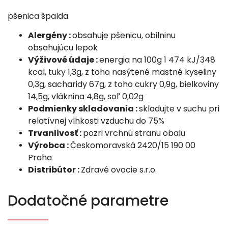
pšenica špalda
Alergény :
obsahuje pšenicu, obilninu
obsahujúcu lepok
Výživové údaje :
energia na 100g 1 474 kJ/348
kcal, tuky 1,3g, z toho nasýtené mastné kyseliny
0,3g, sacharidy 67g, z toho cukry 0,9g, bielkoviny
14,5g, vláknina 4,8g, soľ 0,02g
Podmienky skladovania :
skladujte v suchu pri
relatívnej vlhkosti vzduchu do 75%
Trvanlivosť :
pozri vrchnú stranu obalu
Výrobca :
Českomoravská 2420/15 190 00
Praha
Distribútor :
Zdravé ovocie s.r.o.
Dodatočné parametre