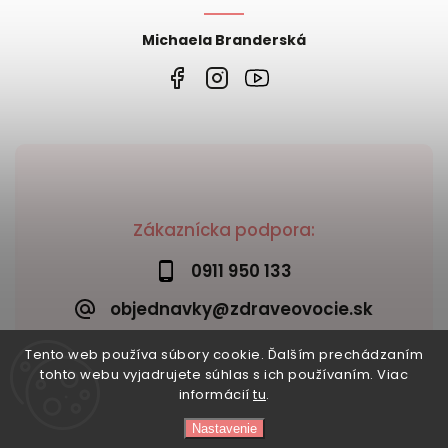
Michaela Branderská
Zákaznícka podpora:
0911 950 133
objednavky@zdraveovocie.sk
Tento web používa súbory cookie. Ďalším prechádzaním
tohto webu vyjadrujete súhlas s ich používaním. Viac
informácií
tu
.
Nastavenie
Copyright 2026
Zdravé ovocie
. Všetky práva vyhradené.