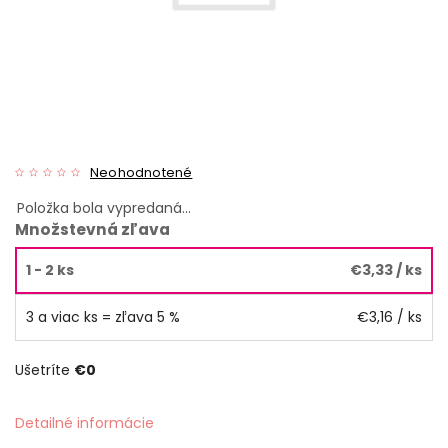
Neohodnotené
Položka bola vypredaná…
Množstevná zľava
1 - 2 ks
€3,33
/ ks
3 a viac ks = zľava 5 %
€3,16
/ ks
Ušetríte
€0
Detailné informácie