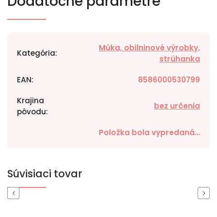
Dodatočné parametre
Múka, obilninové výrobky,
Kategória
:
strúhanka
EAN
:
8586000530799
Krajina
bez určenia
pôvodu
:
Položka bola vypredaná…
Súvisiaci tovar
Previous
Next