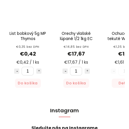
List bobkový 5g MP
Orechy vlašské
Ochucov
Thymos
lúpané 1/2 1kg EC
tekuté Wor
160ml Vi
€0,35 bez DPH
€14,85 bez DPH
€1,35 bez
€0,42
€17,67
€1,6
€0,42 / 1 ks
€17,67 / 1 ks
€1,61 / 
Do košíka
Do košíka
Detai
Instagram
Sledujte nás na Instagrame