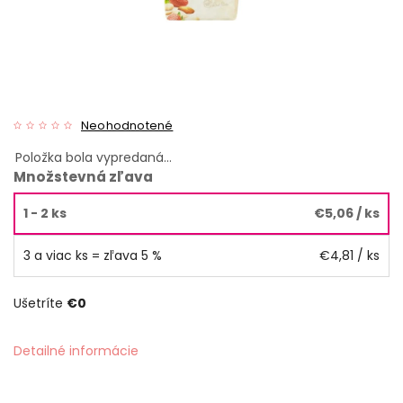
Neohodnotené
Položka bola vypredaná…
Množstevná zľava
1 - 2 ks
€5,06
/ ks
3 a viac ks = zľava 5 %
€4,81
/ ks
Ušetríte
€0
Detailné informácie