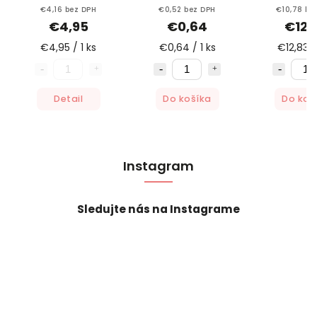
GIANA
HELLO
Hajdu
€4,16 bez DPH
€0,52 bez DPH
€10,78 be
€4,95
€0,64
€12,
€4,95 / 1 ks
€0,64 / 1 ks
€12,83 /
Detail
Do košíka
Do koš
Instagram
Sledujte nás na Instagrame