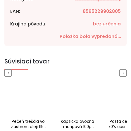
EAN
:
8595229902805
Krajina pôvodu
:
bez určenia
Položka bola vypredaná…
Súvisiaci tovar
Previous
Next
Pečeň treščia vo
Kapsička ovocná
Pasta ces
vlastnom oleji 115g
mangová 100g
70% cesna