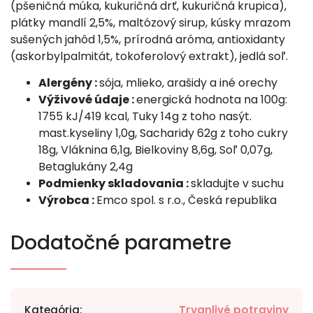
(pšeničná múka, kukuričná drť, kukuričná krupica),
plátky mandlí 2,5%, maltózový sirup, kúsky mrazom
sušených jahôd 1,5%, prírodná aróma, antioxidanty
(askorbylpalmitát, tokoferolový extrakt), jedlá soľ.
Alergény :
sója, mlieko, arašidy a iné orechy
Výživové údaje :
energická hodnota na 100g:
1755 kJ/419 kcal, Tuky 14g z toho nasýt.
mast.kyseliny 1,0g, Sacharidy 62g z toho cukry
18g, Vláknina 6,1g, Bielkoviny 8,6g, Soľ 0,07g,
Betaglukány 2,4g
Podmienky skladovania :
skladujte v suchu
Výrobca :
Emco spol. s r.o., Česká republika
Dodatočné parametre
Kategória
:
Trvanlivé potraviny