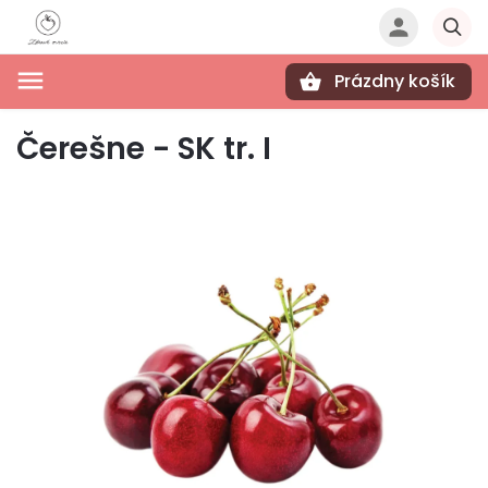
Prázdny košík
Hľadať
Čerešne - SK tr. I