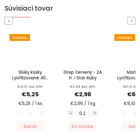
Súvisiaci tovar
Previous
Next
Novinka
Novinka
Slivky kúsky
Grep červený - ZA
Marhu
Lyofilizované 40g
tr. I Star Ruby
Lyofilizov
Zdravé ovocie
Zdravé o
€4,41 bez DPH
€2,49 bez DPH
€5,13 bez
€5,25
€2,96
€6,1
€5,25 / 1 ks
€2,96 / 1 kg
€6,10 / 
Detail
Do košíka
Detai