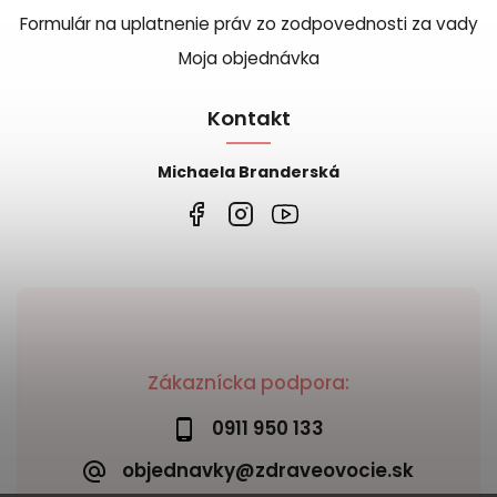
Formulár na uplatnenie práv zo zodpovednosti za vady
Moja objednávka
Kontakt
Michaela Branderská
Zákaznícka podpora:
0911 950 133
objednavky@zdraveovocie.sk