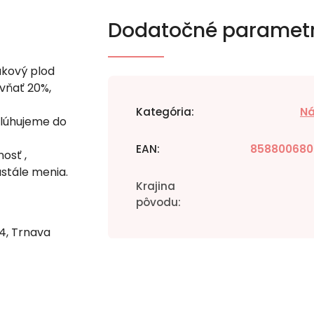
Dodatočné paramet
akový plod
 vňať 20%,
Kategória
:
Ná
, lúhujeme do
EAN
:
858800680
osť ,
stále menia.
Krajina
pôvodu
:
84, Trnava