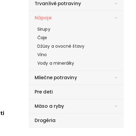
Trvanlivé potraviny
Nápoje
Sirupy
Čaje
Džúsy a ovocné štavy
Víno
Vody a minerálky
Mliečne potraviny
Pre deti
Mäso a ryby
ti
Drogéria