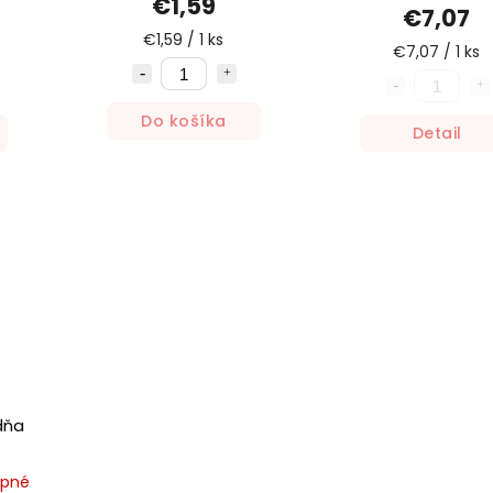
€1,59
€7,07
€1,59 / 1 ks
€7,07 / 1 ks
Do košíka
Detail
dňa
upné