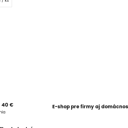
3
/ ks
 40 €
E-shop pre firmy aj domácnos
nia