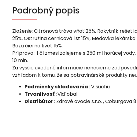
Podrobný popis
Zloženie: Citrónová tráva vňať 25%, Rakytník rešetli
25%, Ostružina černicová list 15%, Medovka lekárska
Baza čierna kvet 15%.
Príprava : 1 čl zmesi zalejeme s 250 ml horúcej vody
10 min.
Za vyššie uvedené informácie nenesieme zodpovedn
vzhľadom k tomu, že sa potravinárské produkty neu
Podmienky skladovania :
V suchu
Trvanlivosť :
Viď obal
Distribútor :
Zdravé ovocie s.r.o. , Coburgova 