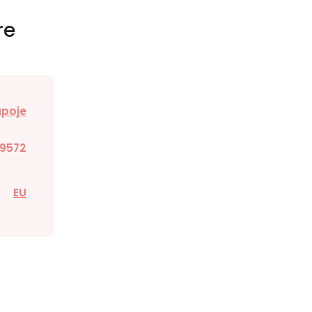
re
poje
9572
EU