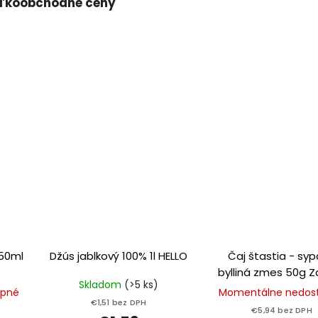
ľkoobchodné ceny
350ml
Džús jablkový 100% 1l HELLO
Čaj štastia - sy
bylliná zmes 50g Z
Skladom
(>5 ks)
ovocie
upné
Momentálne nedos
€1,51 bez DPH
€5,94 bez DPH