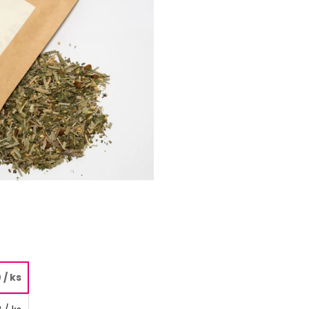
0
/ ks