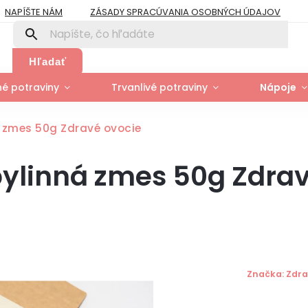
NAPÍŠTE NÁM
ZÁSADY SPRACÚVANIA OSOBNÝCH ÚDAJOV
PRE FIRMY A ORGANIZÁCIE
ZÁSADY POUŽÍVANIA SÚBOROV COOK
Y
MOJA OBJEDNÁVKA
Hľadať
é potraviny
Trvanlivé potraviny
Nápoje
á zmes 50g Zdravé ovocie
 bylinná zmes 50g Zdra
Značka:
Zdra