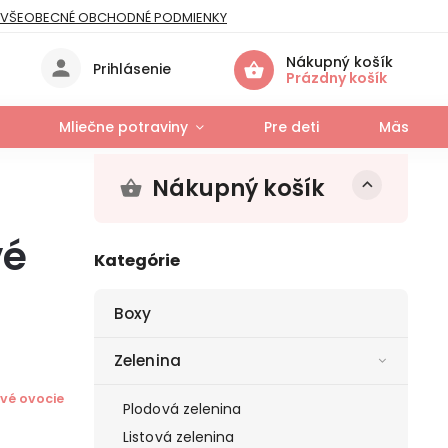
VŠEOBECNÉ OBCHODNÉ PODMIENKY
IES
Nákupný košík
Prihlásenie
Prázdny košík
Mliečne potraviny
Pre deti
Mäso a r
Nákupný košík
vé
Kategórie
Boxy
Zelenina
vé ovocie
Plodová zelenina
Listová zelenina