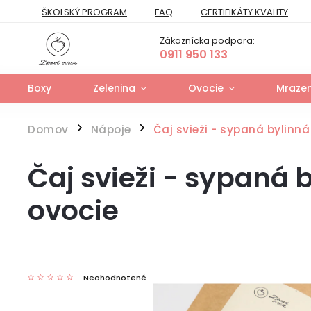
ŠKOLSKÝ PROGRAM
FAQ
CERTIFIKÁTY KVALITY
PREPRAVNÝ PORIADOK
FORMULÁR NA ODSTÚPENIE
Zákaznícka podpora:
FORMULÁR NA UPLATNENIE PRÁV ZO ZODPOVEDNOSTI ZA VAD
0911 950 133
Boxy
Zelenina
Ovocie
Mrazen
Domov
Nápoje
Čaj svieži - sypaná bylinn
/
/
Čaj svieži - sypaná
ovocie
Neohodnotené