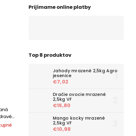
Prijímame online platby
Top 8 produktov
Jahody mrazené 2,5kg Agro
jesenice
€7,02
Dračie ovocie mrazené
2,5kg VF
€15,80
paná
dravé
Mango kocky mrazené
2,5kg VF
tupné
€10,98