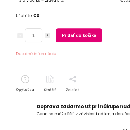
3 a viac ks = zľava 5 %
€7,1
Ušetríte
€0
Pridať do košíka
Detailné informácie
Opýtať sa
Strážiť
Zdieľať
Doprava zadarmo už pri nákupe nad
Cena sa môže líšiť v závislosti od kraja doruče