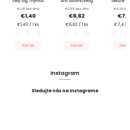
celý 10g Thymos
Aro 1000ml/995g
tekuté Kla
Vitan
€1,18 bez DPH
€5,56 bez DPH
€6,28 bez
€1,40
€6,62
€7,
€1,40 / 1 ks
€6,62 / 1 ks
€7,47 / 
Detail
Detail
Detai
Instagram
Sledujte nás na Instagrame