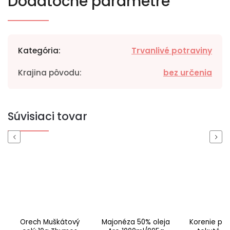
Dodatočné parametre
Kategória
:
Trvanlivé potraviny
Krajina pôvodu
:
bez určenia
Súvisiaci tovar
Previous
Next
Orech Muškátový
Majonéza 50% oleja
Korenie pol