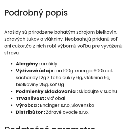
Podrobný popis
Arašidy sú prirodzene bohatým zdrojom bielkovín,
zdravých tukov a vlákniny. Neobsahujú pridanú soľ
ani cukor,čo z nich robí výbornú voľbu pre vyváženú
stravu.
Alergény :
arašidy
Výživové údaje :
na 100g: energia 600kcal,
sacharidy 12g z toho cukry 6g, vláknina 9g,
bielkoviny 28g, soľ 0g
Podmienky skladovania :
skladujte v suchu
Trvanlivosť :
viď obal
Výrobca :
Encinger s.r.o.,Slovensko
Distribútor :
Zdravé ovocie s.r.o.