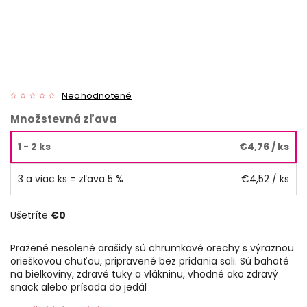
Neohodnotené
Množstevná zľava
1 - 2 ks
€4,76
/ ks
3 a viac ks = zľava 5 %
€4,52
/ ks
Ušetríte
€0
Pražené nesolené arašidy sú chrumkavé orechy s výraznou
orieškovou chuťou, pripravené bez pridania soli. Sú bahaté
na bielkoviny, zdravé tuky a vlákninu, vhodné ako zdravý
snack alebo prísada do jedál