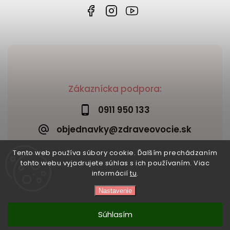
Zákaznícka podpora:
0911 950 133
objednavky@zdraveovocie.sk
Tento web používa súbory cookie. Ďalším prechádzaním
tohto webu vyjadrujete súhlas s ich používaním. Viac
informácií
tu
.
Nastavenie
Copyright 2026
Zdravé ovocie
. Všetky práva vyhradené.
Vytvořil
Shoptet
| Design
Shoptak.cz
Súhlasím