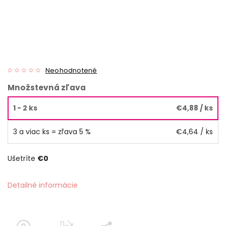
Neohodnotené
Množstevná zľava
1 - 2 ks
€4,88
/ ks
3 a viac ks = zľava 5 %
€4,64
/ ks
Ušetríte
€0
Detailné informácie