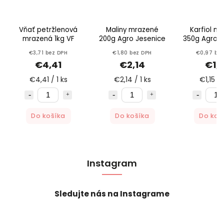
Vňať petržlenová
Maliny mrazené
Karfiol m
mrazená 1kg VF
200g Agro Jesenice
350g Agro J
€3,71 bez DPH
€1,80 bez DPH
€0,97 be
€4,41
€2,14
€1,1
€4,41 / 1 ks
€2,14 / 1 ks
€1,15 / 
Do košíka
Do košíka
Do koš
Instagram
Sledujte nás na Instagrame