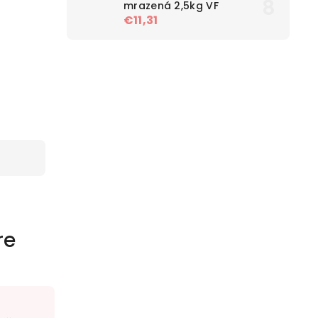
mrazená 2,5kg VF
€11,31
re