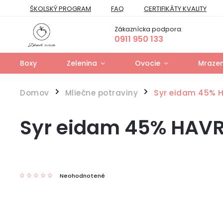
ŠKOLSKÝ PROGRAM
FAQ
CERTIFIKÁTY KVALITY
PREPRAVNÝ PORIADOK
FORMULÁR NA ODSTÚPENIE
Zákaznícka podpora:
FORMULÁR NA UPLATNENIE PRÁV ZO ZODPOVEDNOSTI ZA VAD
0911 950 133
Boxy
Zelenina
Ovocie
Mrazen
Domov
Mliečne potraviny
Syr eidam 45% 
/
/
Syr eidam 45% HAV
Neohodnotené