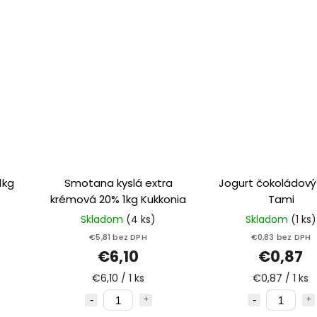
1kg
Smotana kyslá extra
Jogurt čokoládový
krémová 20% 1kg Kukkonia
Tami
Skladom
(4 ks)
Skladom
(1 ks)
€5,81 bez DPH
€0,83 bez DPH
€6,10
€0,87
€6,10 / 1 ks
€0,87 / 1 ks