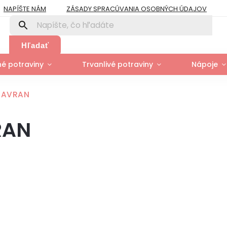
NAPÍŠTE NÁM
ZÁSADY SPRACÚVANIA OSOBNÝCH ÚDAJOV
PRE FIRMY A ORGANIZÁCIE
ZÁSADY POUŽÍVANIA SÚBOROV COOK
Y
MOJA OBJEDNÁVKA
Hľadať
é potraviny
Trvanlivé potraviny
Nápoje
HAVRAN
RAN