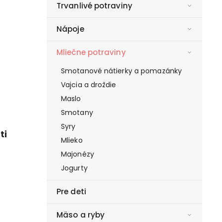
Trvanlivé potraviny
Nápoje
Mliečne potraviny
Smotanové nátierky a pomazánky
Vajcia a droždie
Maslo
Smotany
Syry
ti
Mlieko
Majonézy
Jogurty
Pre deti
Mäso a ryby