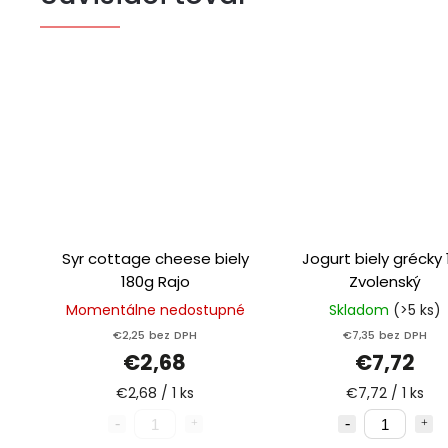
Syr cottage cheese biely
Jogurt biely grécky 
180g Rajo
Zvolenský
Momentálne nedostupné
Skladom
(>5 ks)
€2,25 bez DPH
€7,35 bez DPH
€2,68
€7,72
€2,68 / 1 ks
€7,72 / 1 ks