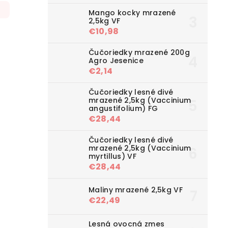
Mango kocky mrazené
2,5kg VF
€10,98
Čučoriedky mrazené 200g
Agro Jesenice
€2,14
Čučoriedky lesné divé
mrazené 2,5kg (Vaccinium
angustifolium) FG
€28,44
Čučoriedky lesné divé
mrazené 2,5kg (Vaccinium
myrtillus) VF
€28,44
Maliny mrazené 2,5kg VF
€22,49
Lesná ovocná zmes