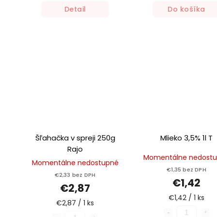
Detail
Do košíka
Šľahačka v spreji 250g
Mlieko 3,5% 1l T
Rajo
Momentálne nedost
Momentálne nedostupné
€1,35 bez DPH
€2,33 bez DPH
€1,42
€2,87
€1,42 / 1 ks
€2,87 / 1 ks