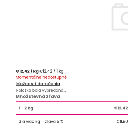
€12,42
/ kg
€12,42 / 1 kg
Momentálne nedostupné
Možnosti doručenia
Položka bola vypredaná…
Množstevná zľava
1 - 2 kg
€12,42
3 a viac kg = zľava 5 %
€11,80