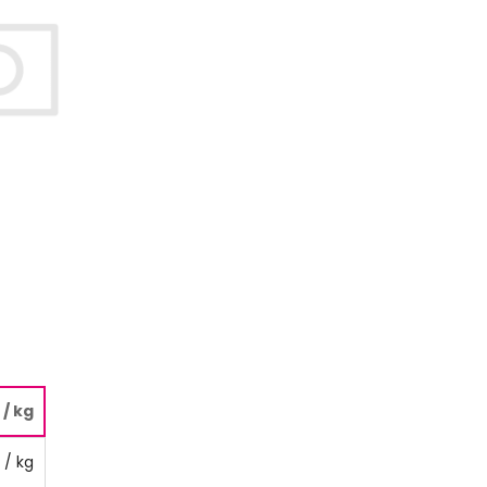
/ kg
/ kg