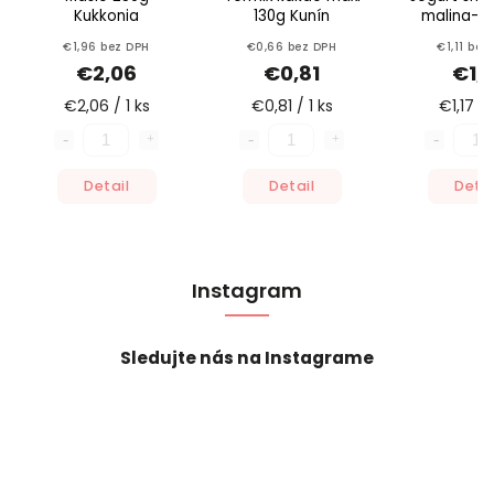
Kukkonia
130g Kunín
malina-če
145g Zvol
€1,96 bez DPH
€0,66 bez DPH
€1,11 bez
€2,06
€0,81
€1,1
€2,06 / 1 ks
€0,81 / 1 ks
€1,17 / 
Detail
Detail
Detai
Instagram
Sledujte nás na Instagrame