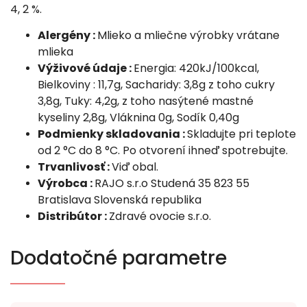
4, 2 %.
Alergény :
Mlieko a mliečne výrobky vrátane
mlieka
Výživové údaje :
Energia: 420kJ/100kcal,
Bielkoviny : 11,7g, Sacharidy: 3,8g z toho cukry
3,8g, Tuky: 4,2g, z toho nasýtené mastné
kyseliny 2,8g, Vláknina 0g, Sodík 0,40g
Podmienky skladovania :
Skladujte pri teplote
od 2 °C do 8 °C. Po otvorení ihneď spotrebujte.
Trvanlivosť :
Viď obal.
Výrobca :
RAJO s.r.o Studená 35 823 55
Bratislava Slovenská republika
Distribútor :
Zdravé ovocie s.r.o.
Dodatočné parametre