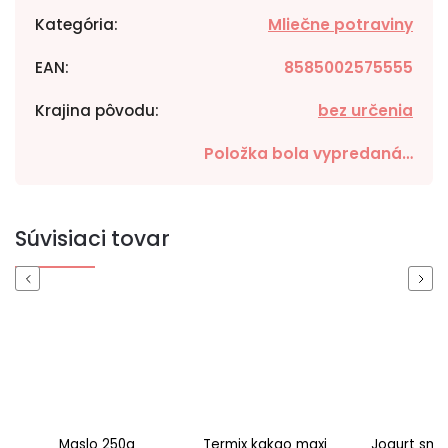
Kategória
:
Mliečne potraviny
EAN
:
8585002575555
Krajina pôvodu
:
bez určenia
Položka bola vypredaná…
Súvisiaci tovar
Previous
Next
Maslo 250g
Termix kakao maxi
Jogurt smo