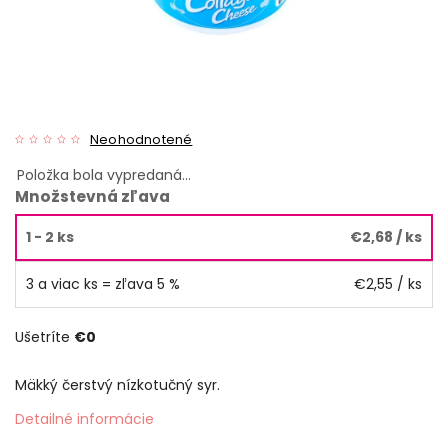
Neohodnotené
Položka bola vypredaná…
Množstevná zľava
1 - 2 ks
€2,68
/ ks
3 a viac ks = zľava 5 %
€2,55
/ ks
Ušetríte
€0
Mäkký čerstvý nízkotučný syr.
Detailné informácie