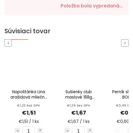
Položka bola vypredaná…
Súvisiaci tovar
Previous
Next
Napolitánka Lina
Sušienky club
Perník sli
arašidová mliečna
maslové 168g
BOMB
50g Sedita
Sedita
€1,23 bez DPH
€1,36 bez DPH
€0,49 be
€1,51
€1,67
€0,
€1,51 / 1 ks
€1,67 / 1 ks
€0,60 / 