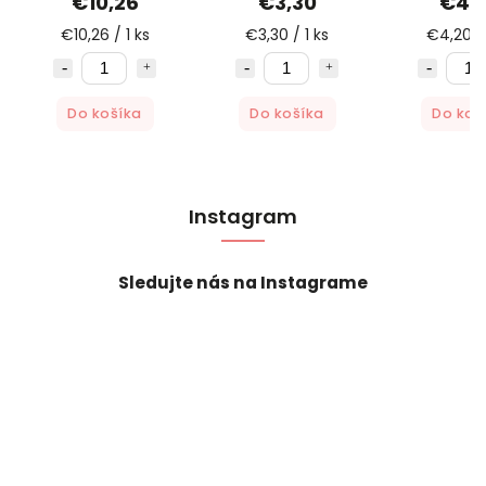
€10,26
€3,30
€4,
€10,26 / 1 ks
€3,30 / 1 ks
€4,20 / 
Do košíka
Do košíka
Do koš
Instagram
Sledujte nás na Instagrame