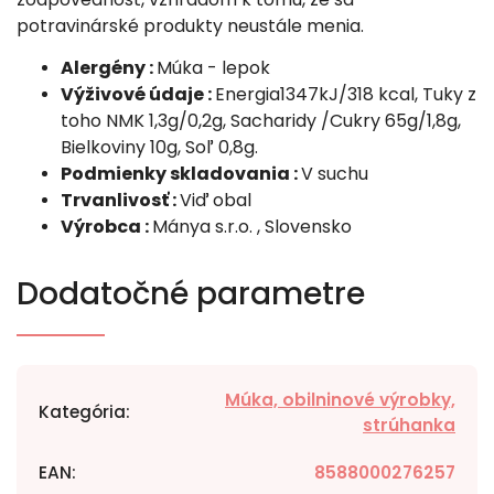
potravinárské produkty neustále menia.
Alergény :
Múka - lepok
Výživové údaje :
Energia1347kJ/318 kcal, Tuky z
toho NMK 1,3g/0,2g, Sacharidy /Cukry 65g/1,8g,
Bielkoviny 10g, Soľ 0,8g.
Podmienky skladovania :
V suchu
Trvanlivosť :
Viď obal
Výrobca :
Mánya s.r.o. , Slovensko
Dodatočné parametre
Múka, obilninové výrobky,
Kategória
:
strúhanka
EAN
:
8588000276257