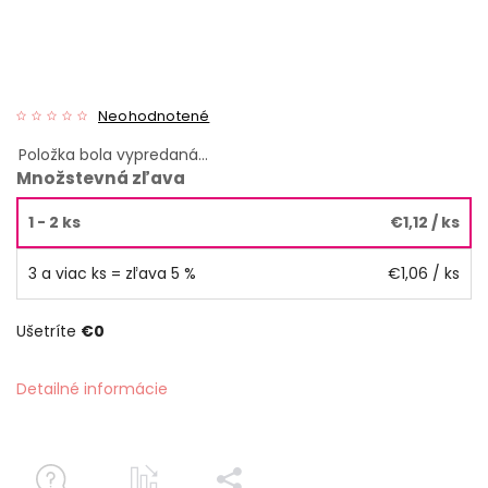
Neohodnotené
Položka bola vypredaná…
Množstevná zľava
1 - 2 ks
€1,12
/ ks
3 a viac ks = zľava 5 %
€1,06
/ ks
Ušetríte
€0
Detailné informácie