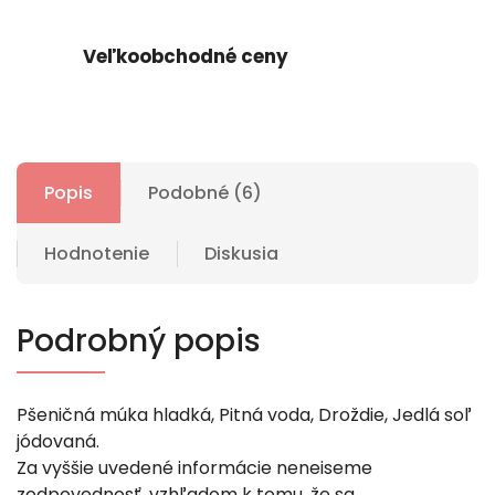
Veľkoobchodné ceny
Popis
Podobné (6)
Hodnotenie
Diskusia
Podrobný popis
Pšeničná múka hladká, Pitná voda, Droždie, Jedlá soľ
jódovaná.
Za vyššie uvedené informácie neneiseme
zodpovednosť, vzhľadom k tomu, že sa