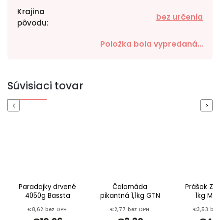
Krajina
bez určenia
pôvodu
:
Položka bola vypredaná…
Súvisiaci tovar
Previous
Next
Paradajky drvené
Čalamáda
Prášok Zla
4050g Bassta
pikantná 1,1kg GTN
1kg MÁ
€8,62 bez DPH
€2,77 bez DPH
€3,53 bez