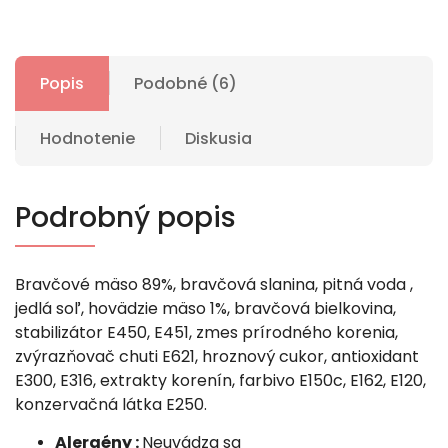
Popis
Podobné (6)
Hodnotenie
Diskusia
Podrobný popis
Bravčové mäso 89%, bravčová slanina, pitná voda ,
jedlá soľ, hovädzie mäso 1%, bravčová bielkovina,
stabilizátor E450, E451, zmes prírodného korenia,
zvýrazňovač chuti E621, hroznový cukor, antioxidant
E300, E316, extrakty korenín, farbivo E150c, E162, E120,
konzervačná látka E250.
Alergény :
Neuvádza sa