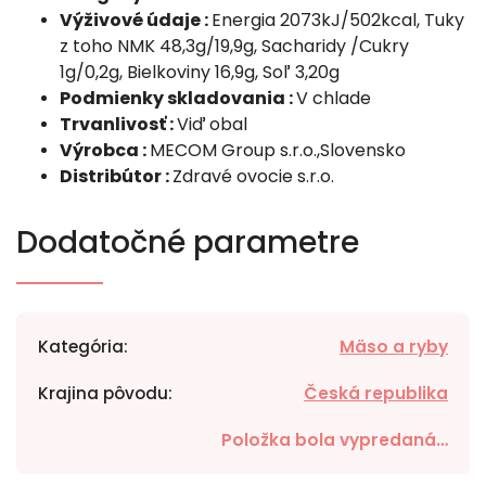
Výživové údaje :
Energia 2073kJ/502kcal, Tuky
z toho NMK 48,3g/19,9g, Sacharidy /Cukry
1g/0,2g, Bielkoviny 16,9g, Soľ 3,20g
Podmienky skladovania :
V chlade
Trvanlivosť :
Viď obal
Výrobca :
MECOM Group s.r.o.,Slovensko
Distribútor :
Zdravé ovocie s.r.o.
Dodatočné parametre
Kategória
:
Mäso a ryby
Krajina pôvodu
:
Česká republika
Položka bola vypredaná…