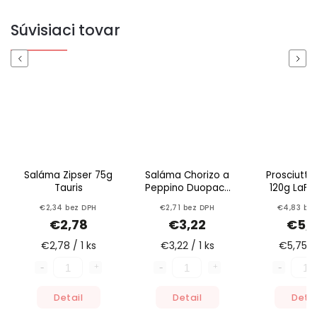
Súvisiaci tovar
Previous
Next
Saláma Zipser 75g
Saláma Chorizo a
Prosciutto
Tauris
Peppino Duopack
120g LaFe
100g
€2,34 bez DPH
€2,71 bez DPH
€4,83 be
€2,78
€3,22
€5,
€2,78 / 1 ks
€3,22 / 1 ks
€5,75 / 
Detail
Detail
Detai