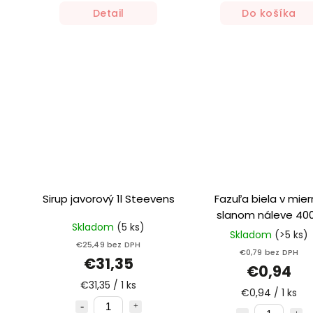
Detail
Do košíka
Sirup javorový 1l Steevens
Fazuľa biela v mie
slanom náleve 40
Skladom
(5 ks)
Bassta
Skladom
(>5 ks)
€25,49 bez DPH
€0,79 bez DPH
€31,35
€0,94
€31,35 / 1 ks
€0,94 / 1 ks