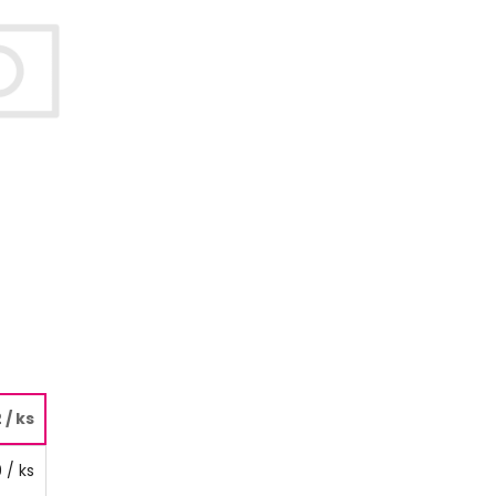
2
/ ks
9
/ ks