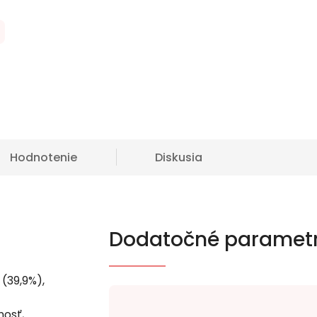
Hodnotenie
Diskusia
Dodatočné paramet
(39,9%),
osť,