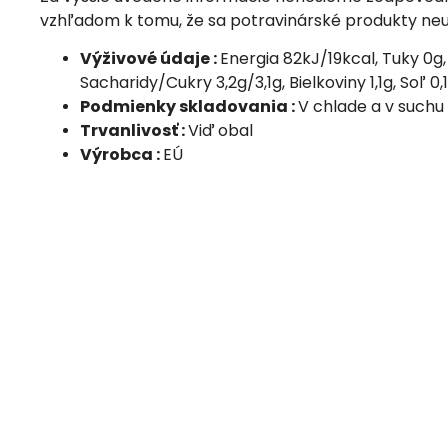
vzhľadom k tomu, že sa potravinárské produkty neu
Výživové údaje :
Energia 82kJ/19kcal, Tuky 0g,
Sacharidy/Cukry 3,2g/3,1g, Bielkoviny 1,1g, Soľ 0,1
Podmienky skladovania :
V chlade a v suchu
Trvanlivosť :
Viď obal
Výrobca :
EÚ