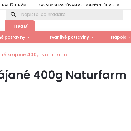
NAPÍŠTE NÁM
ZÁSADY SPRACÚVANIA OSOBNÝCH ÚDAJOV
PRE FIRMY A ORGANIZÁCIE
ZÁSADY POUŽÍVANIA SÚBOROV COOK
Y
MOJA OBJEDNÁVKA
Hľadať
é potraviny
Trvanlivé potraviny
Nápoje
ané krájané 400g Naturfarm
rájané 400g Naturfarm