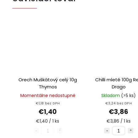
Orech Muškátový celý 10g
Chilli mleté 100g Red
Thymos
Drago
Momentálne nedostupné
Skladom
(>5 ks)
€1,18 bez DPH
€3,24 bez DPH
€1,40
€3,86
€1,40 / 1 ks
€3,86 / 1 ks