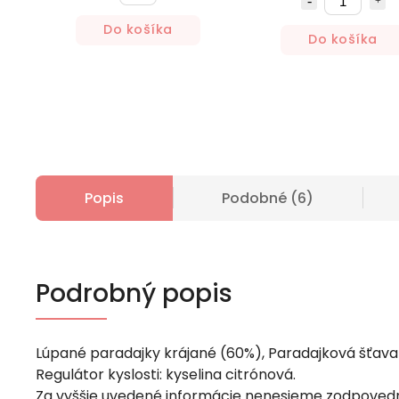
Do košíka
Do košíka
Popis
Podobné (6)
Podrobný popis
Lúpané paradajky krájané (60%), Paradajková šťava 
Regulátor kyslosti: kyselina citrónová.
Za vyššie uvedené informácie nenesieme zodpovedn