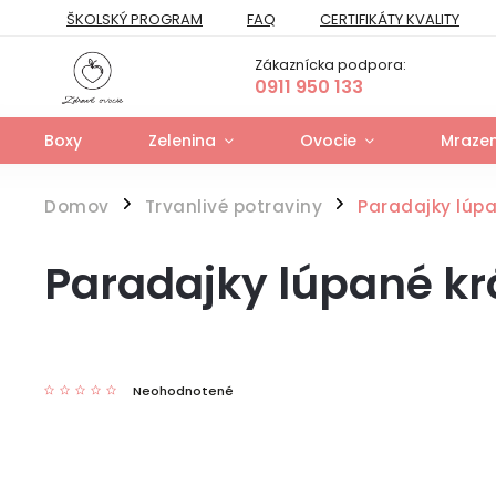
ŠKOLSKÝ PROGRAM
FAQ
CERTIFIKÁTY KVALITY
PREPRAVNÝ PORIADOK
FORMULÁR NA ODSTÚPENIE
Zákaznícka podpora:
FORMULÁR NA UPLATNENIE PRÁV ZO ZODPOVEDNOSTI ZA VAD
0911 950 133
Boxy
Zelenina
Ovocie
Mrazen
Domov
Trvanlivé potraviny
Paradajky lúp
/
/
Paradajky lúpané k
Neohodnotené