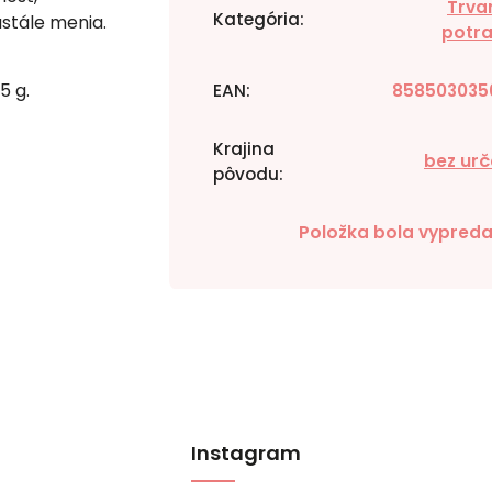
Trva
Kategória
:
stále menia.
potra
5 g.
EAN
:
858503035
Krajina
bez urč
pôvodu
:
Položka bola vypred
Instagram