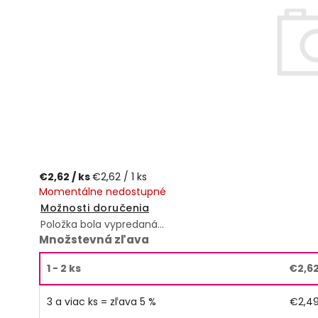
€2,62
/ ks
€2,62 / 1 ks
Momentálne nedostupné
Možnosti doručenia
Položka bola vypredaná…
Množstevná zľava
1 - 2 ks
€2,6
3 a viac ks = zľava 5 %
€2,4