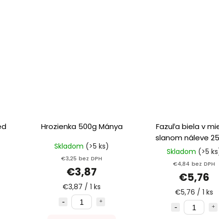
Hrozienka 500g Mánya
Fazuľa biela v mi
slanom náleve 2
Skladom
(>5 ks)
Bassta
Skladom
(>5 ks
€3,25 bez DPH
€4,84 bez DPH
€3,87
€5,76
€3,87 / 1 ks
€5,76 / 1 ks