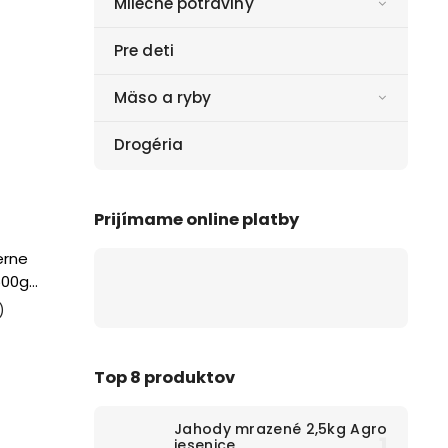
Mliečne potraviny
Pre deti
Mäso a ryby
Drogéria
Prijímame online platby
erne
500g
)
Top 8 produktov
Jahody mrazené 2,5kg Agro
jesenice