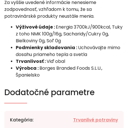
Za vyššie uvedené informácie nenesieme
zodpovednosť, vzhľadom k tomu, že sa
potravinárské produkty neustále menia.
Výživové údaje :
Energia 3700kJ/900kcal, Tuky
z toho NMK 100g/16g, Sacharidy/Cukry 0g,
Bielkoviny 0g, Soľ 0g
Podmienky skladovania :
Uchovávajte mimo
dosahu priameho tepla a svetla
Trvanlivosť :
Viď obal
Výrobca :
Borges Branded Foods S.L.U.,
Španielsko
Dodatočné parametre
Kategória
:
Trvanlivé potraviny