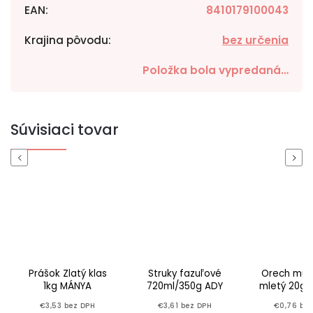
EAN
:
8410179100043
Krajina pôvodu
:
bez určenia
Položka bola vypredaná…
Súvisiaci tovar
Previous
Next
Prášok Zlatý klas
Struky fazuľové
Orech muš
1kg MÁNYA
720ml/350g ADY
mletý 20g 
€3,53 bez DPH
€3,61 bez DPH
€0,76 be