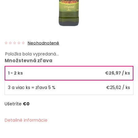
Neohodnotené
Položka bola vypredaná…
Množstevná zľava
1 - 2 ks
€26,97
/ ks
3 a viac ks = zľava 5 %
€25,62
/ ks
Ušetríte
€0
Detailné informácie