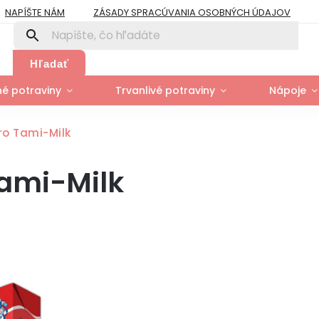
NAPÍŠTE NÁM
ZÁSADY SPRACÚVANIA OSOBNÝCH ÚDAJOV
PRE FIRMY A ORGANIZÁCIE
ZÁSADY POUŽÍVANIA SÚBOROV COOK
Y
MOJA OBJEDNÁVKA
Hľadať
é potraviny
Trvanlivé potraviny
Nápoje
gro Tami-Milk
Tami-Milk