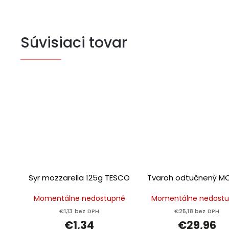
Súvisiaci tovar
Syr mozzarella 125g TESCO
Tvaroh odtučnený M
Momentálne nedostupné
Momentálne nedost
€1,13 bez DPH
€25,18 bez DPH
€1,34
€29,96