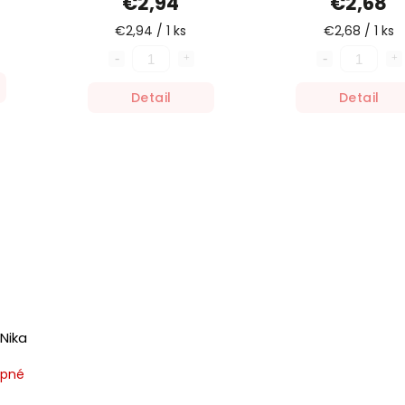
€2,94
€2,68
€2,94 / 1 ks
€2,68 / 1 ks
Detail
Detail
Nika
upné