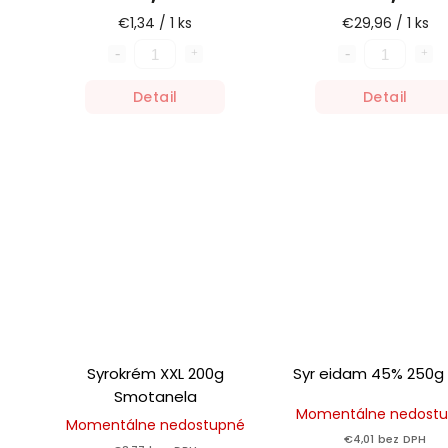
€1,34 / 1 ks
€29,96 / 1 ks
Detail
Detail
Syrokrém XXL 200g
Syr eidam 45% 250g 
Smotanela
Momentálne nedost
Momentálne nedostupné
€4,01 bez DPH