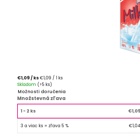
€1,09
/ ks
€1,09 / 1 ks
Skladom
(>5 ks)
Možnosti doručenia
Množstevná zľava
1 - 2 ks
€1,0
3 a viac ks = zľava 5 %
€1,0