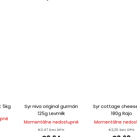
C 5kg
Syr niva original gurmán
Syr cottage cheese
125g Levmilk
180g Rajo
upné
Momentálne nedostupné
Momentálne nedos
€2,47 bez DPH
€2,25 bez DPH