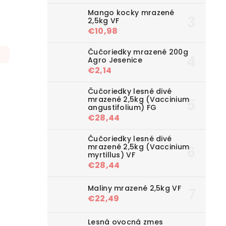
Mango kocky mrazené
2,5kg VF
€10,98
Čučoriedky mrazené 200g
Agro Jesenice
€2,14
Čučoriedky lesné divé
mrazené 2,5kg (Vaccinium
angustifolium) FG
€28,44
Čučoriedky lesné divé
mrazené 2,5kg (Vaccinium
myrtillus) VF
€28,44
Maliny mrazené 2,5kg VF
€22,49
Lesná ovocná zmes