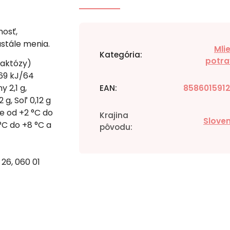
osť,
stále menia.
Mli
Kategória
:
potra
laktózy)
269 kJ/64
 2,1 g,
EAN
:
858601591
 g, Soľ 0,12 g
te od +2 °C do
Krajina
Slove
 °C do +8 °C a
pôvodu
:
 26, 060 01