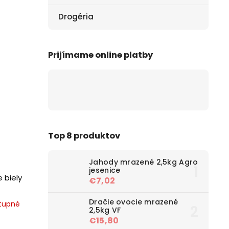
Drogéria
Prijímame online platby
Top 8 produktov
Jahody mrazené 2,5kg Agro
jesenice
 biely
€7,02
Dračie ovocie mrazené
tupné
2,5kg VF
€15,80