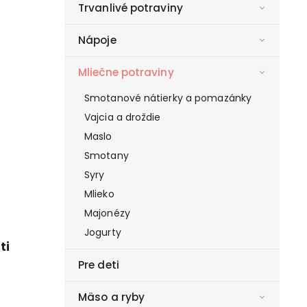
Trvanlivé potraviny
Nápoje
Mliečne potraviny
Smotanové nátierky a pomazánky
Vajcia a droždie
Maslo
Smotany
Syry
Mlieko
Majonézy
Jogurty
ti
Pre deti
Mäso a ryby