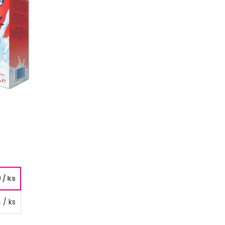
9
/ ks
4
/ ks