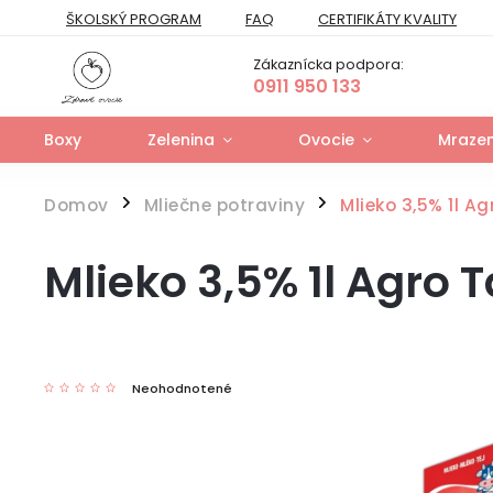
ŠKOLSKÝ PROGRAM
FAQ
CERTIFIKÁTY KVALITY
PREPRAVNÝ PORIADOK
FORMULÁR NA ODSTÚPENIE
Zákaznícka podpora:
FORMULÁR NA UPLATNENIE PRÁV ZO ZODPOVEDNOSTI ZA VAD
0911 950 133
Boxy
Zelenina
Ovocie
Mrazen
Domov
Mliečne potraviny
Mlieko 3,5% 1l A
/
/
Mlieko 3,5% 1l Agro 
Neohodnotené