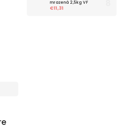
mrazená 2,5kg VF
€11,31
re