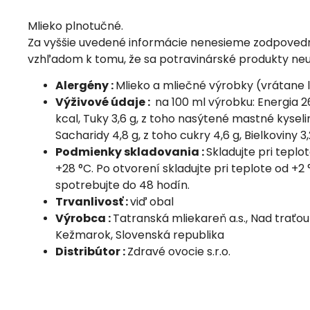
Mlieko plnotučné.
Za vyššie uvedené informácie nenesieme zodpovedn
vzhľadom k tomu, že sa potravinárské produkty neu
Alergény :
Mlieko a mliečné výrobky (vrátane 
Výživové údaje :
na 100 ml výrobku: Energia 
kcal, Tuky 3,6 g, z toho nasýtené mastné kyseliny
Sacharidy 4,8 g, z toho cukry 4,6 g, Bielkoviny 3,2
Podmienky skladovania :
Skladujte pri teplo
+28 °C. Po otvorení skladujte pri teplote od +2
spotrebujte do 48 hodín.
Trvanlivosť :
viď obal
Výrobca :
Tatranská mliekareň a.s., Nad traťou
Kežmarok, Slovenská republika
Distribútor :
Zdravé ovocie s.r.o.