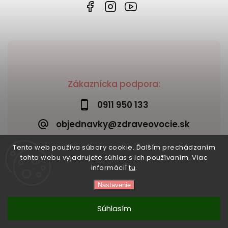
Zákaznícka podpora:
0911 950 133
objednavky@zdraveovocie.sk
Tento web používa súbory cookie. Ďalším prechádzaním
tohto webu vyjadrujete súhlas s ich používaním. Viac
informácií
tu
.
Nastavenie
Copyright 2026
Zdravé ovocie
. Všetky práva vyhradené.
Vytvořil
Shoptet
| Design
Shoptak.cz
Súhlasím