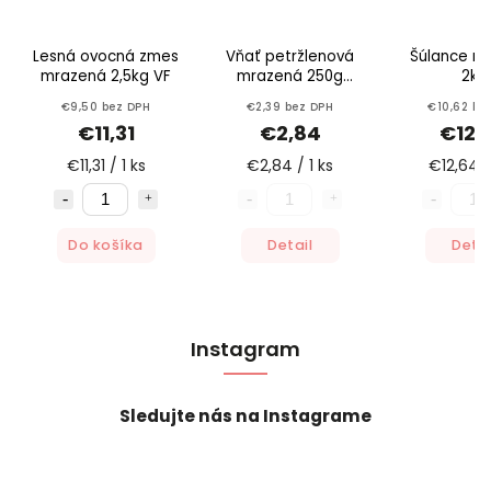
Lesná ovocná zmes
Vňať petržlenová
Šúlance m
mrazená 2,5kg VF
mrazená 250g
2kg
Nowaco
€9,50 bez DPH
€2,39 bez DPH
€10,62 be
€11,31
€2,84
€12,
€11,31 / 1 ks
€2,84 / 1 ks
€12,64 /
Do košíka
Detail
Detai
Instagram
Sledujte nás na Instagrame