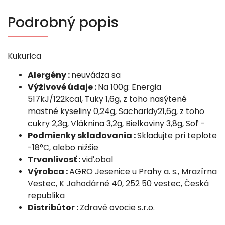
Podrobný popis
Kukurica
Alergény :
neuvádza sa
Výživové údaje :
Na 100g: Energia
517kJ/122kcal, Tuky 1,6g, z toho nasýtené
mastné kyseliny 0,24g, Sacharidy21,6g, z toho
cukry 2,3g, Vláknina 3,2g, Bielkoviny 3,8g, Soľ -
Podmienky skladovania :
Skladujte pri teplote
-18°C, alebo nižšie
Trvanlivosť :
viď.obal
Výrobca :
AGRO Jesenice u Prahy a. s., Mrazírna
Vestec, K Jahodárně 40, 252 50 vestec, Česká
republika
Distribútor :
Zdravé ovocie s.r.o.