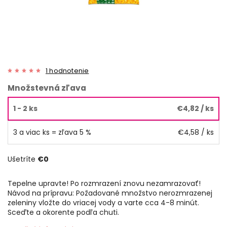
1 hodnotenie
Množstevná zľava
1 - 2 ks
€4,82
/ ks
3 a viac ks = zľava 5 %
€4,58
/ ks
Ušetríte
€0
Tepelne upravte! Po rozmrazení znovu nezamrazovať!
Návod na prípravu: Požadované množstvo nerozmrazenej
zeleniny vložte do vriacej vody a varte cca 4-8 minút.
Sceďte a okorente podľa chuti.