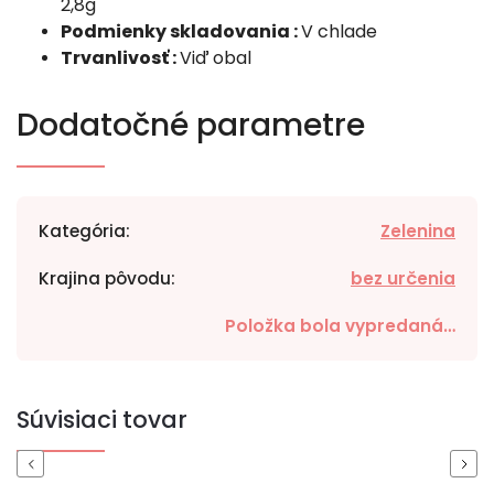
2,8g
Podmienky skladovania :
V chlade
Trvanlivosť :
Viď obal
Dodatočné parametre
Kategória
:
Zelenina
Krajina pôvodu
:
bez určenia
Položka bola vypredaná…
Súvisiaci tovar
Previous
Next