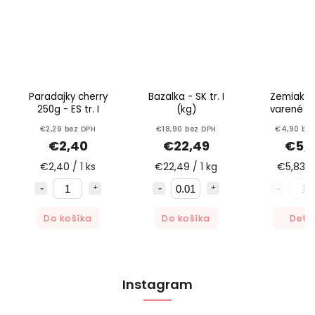
Paradajky cherry
Bazalka - SK tr. I
Zemiaky 
250g - ES tr. I
(kg)
varené 3
€2,29 bez DPH
€18,90 bez DPH
€4,90 be
€2,40
€22,49
€5,
€2,40 / 1 ks
€22,49 / 1 kg
€5,83 / 
Do košíka
Do košíka
Detai
Instagram