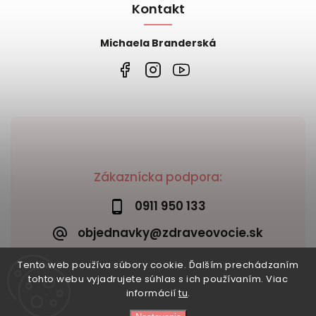
Kontakt
Michaela Branderská
Zákaznícka podpora:
0911 950 133
objednavky@zdraveovocie.sk
Tento web používa súbory cookie. Ďalším prechádzaním
tohto webu vyjadrujete súhlas s ich používaním. Viac
informácií
tu
.