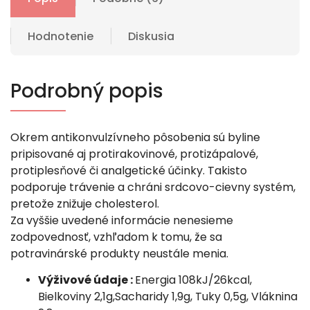
Hodnotenie
Diskusia
Podrobný popis
Okrem antikonvulzívneho pôsobenia sú byline
pripisované aj protirakovinové, protizápalové,
protiplesňové či analgetické účinky. Takisto
podporuje trávenie a chráni srdcovo-cievny systém,
pretože znižuje cholesterol.
Za vyššie uvedené informácie nenesieme
zodpovednosť, vzhľadom k tomu, že sa
potravinárské produkty neustále menia.
Výživové údaje :
Energia 108kJ/26kcal,
Bielkoviny 2,1g,Sacharidy 1,9g, Tuky 0,5g, Vláknina