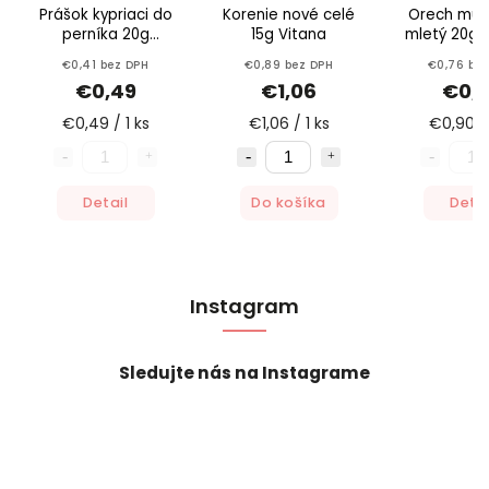
Prášok kypriaci do
Korenie nové celé
Orech muš
perníka 20g
15g Vitana
mletý 20g 
Dr.Oetker
€0,41 bez DPH
€0,89 bez DPH
€0,76 be
€0,49
€1,06
€0,
€0,49 / 1 ks
€1,06 / 1 ks
€0,90 / 
Detail
Do košíka
Detai
Instagram
Sledujte nás na Instagrame