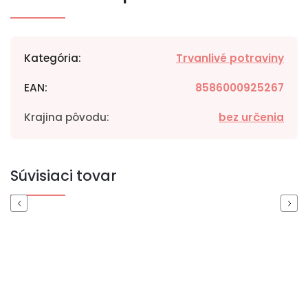
Kategória
:
Trvanlivé potraviny
EAN
:
8586000925267
Krajina pôvodu
:
bez určenia
Súvisiaci tovar
Previous
Next