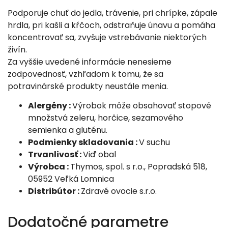
Podporuje chuť do jedla, trávenie, pri chrípke, zápale
hrdla, pri kašli a kŕčoch, odstraňuje únavu a pomáha
koncentrovať sa, zvyšuje vstrebávanie niektorých
živín.
Za vyššie uvedené informácie nenesieme
zodpovednosť, vzhľadom k tomu, že sa
potravinárské produkty neustále menia.
Alergény :
Výrobok môže obsahovať stopové
množstvá zeleru, horčice, sezamového
semienka a gluténu.
Podmienky skladovania :
V suchu
Trvanlivosť :
Viď obal
Výrobca :
Thymos, spol. s r.o., Popradská 518,
05952 Veľká Lomnica
Distribútor :
Zdravé ovocie s.r.o.
Dodatočné parametre