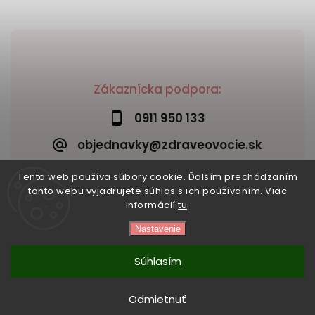
Zákaznícka podpora:
0911 950 133
objednavky@zdraveovocie.sk
Tento web používa súbory cookie. Ďalším prechádzaním
tohto webu vyjadrujete súhlas s ich používaním. Viac
informácií
tu
.
Nastavenie
Copyright 2026
Zdravé ovocie
. Všetky práva vyhradené.
Vytvořil
Shoptet
| Design
Shoptak.cz
Súhlasím
Odmietnuť