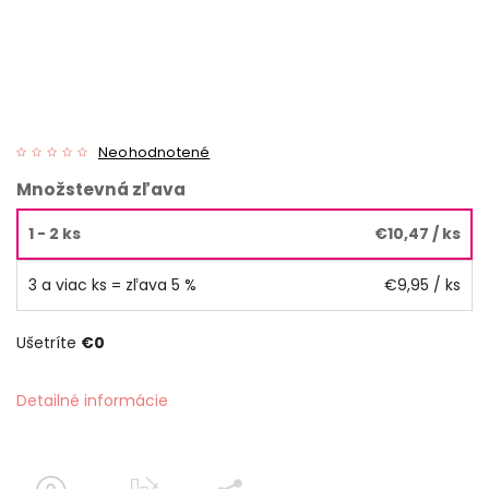
Neohodnotené
Množstevná zľava
1 - 2 ks
€10,47
/ ks
3 a viac ks = zľava 5 %
€9,95
/ ks
Ušetríte
€0
Detailné informácie