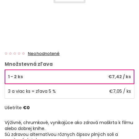
Neohodnotené
Množstevná zľava
1 - 2 ks
€7,42
/ ks
3 a viac ks = zľava 5 %
€7,05
/ ks
Ušetríte
€0
Výživné, chrumkavé, vynikajúce ako zdravá maškrta k filmu
alebo dobrej knihe.
Sú zdravou alternatívou rôznych čipsov plných soli a