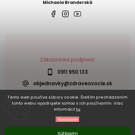
Michaela Branderská
Zákaznícka podpora:
0911 950 133
objednavky@zdraveovocie.sk
Tento web používa súbory cookie. Ďalším prechádzaním
tohto webu vyjadrujete súhlas s ich používaním. Viac
informácií
tu
.
Nastavenie
Copyright 2026
Zdravé ovocie
. Všetky práva vyhradené.
Vytvořil
Shoptet
| Design
Shoptak.cz
Súhlasím