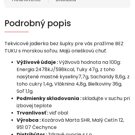
Podrobný popis
Tekvicové jadierka bez šupky pre vás pražíme BEZ
TUKU s morskou soľou. Majú orieškovú chuť.
Výživové údaje :
Výživová hodnota na 100g:
Energia 2478kJ/598kcal, Tuky 47g, z toho
nasýtené mastné kyseliny7,7g, Sacharidy 8,6g, z
toho cukry 1,4g, Vláknina 4,8g, Bielkoviny 36g,
Soľ 1,1g.
Podmienky skladovania :
skladujte v suchu pri
izbovej teplote
Trvanlivosť :
viď obal
Výrobca :
Kozárová Marta SHR, Malý Cetín 12,
951 07 Čechynce
Distribútor :
Zdravé ovocie s.r.o.