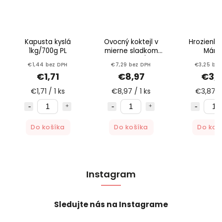
Kapusta kyslá
Ovocný koktejl v
Hrozienka
1kg/700g PL
mierne sladkom
Mány
náleve 2500g/1500g
€1,44 bez DPH
€7,29 bez DPH
€3,25 bez
Bassta
€1,71
€8,97
€3,
€1,71 / 1 ks
€8,97 / 1 ks
€3,87 / 
Do košíka
Do košíka
Do koš
Instagram
Sledujte nás na Instagrame