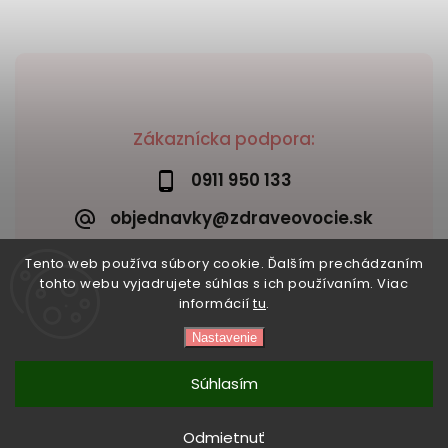
Zákaznícka podpora:
0911 950 133
objednavky@zdraveovocie.sk
Tento web používa súbory cookie. Ďalším prechádzaním
tohto webu vyjadrujete súhlas s ich používaním. Viac
informácií
tu
.
Nastavenie
Copyright 2026
Zdravé ovocie
. Všetky práva vyhradené.
Vytvořil
Shoptet
| Design
Shoptak.cz
Súhlasím
Odmietnuť