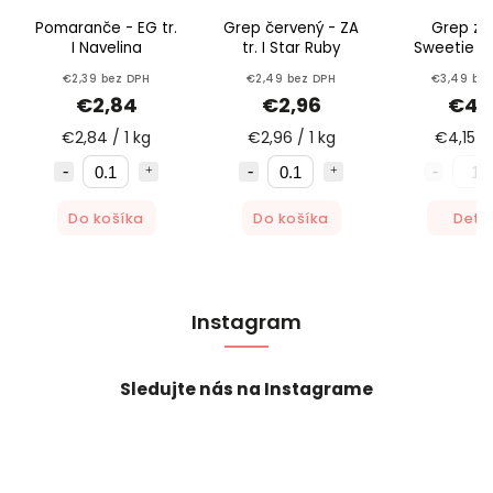
Pomaranče - EG tr.
Grep červený - ZA
Grep ze
I Navelina
tr. I Star Ruby
Sweetie - G
€2,39 bez DPH
€2,49 bez DPH
€3,49 be
€2,84
€2,96
€4,
€2,84 / 1 kg
€2,96 / 1 kg
€4,15 / 
Do košíka
Do košíka
Detai
Instagram
Sledujte nás na Instagrame