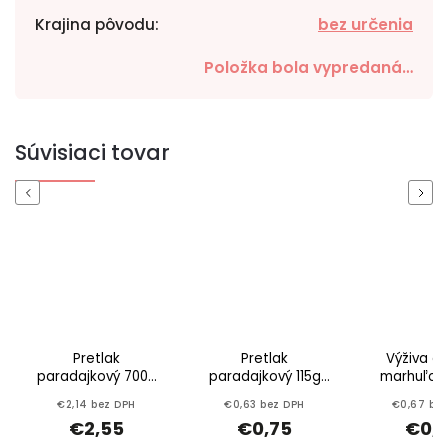
Krajina pôvodu
:
bez určenia
Položka bola vypredaná…
Súvisiaci tovar
Previous
Next
Pretlak
Pretlak
Výživa d
paradajkový 700g
paradajkový 115g
marhuľová
Tomata
Tomata
HELL
€2,14 bez DPH
€0,63 bez DPH
€0,67 be
€2,55
€0,75
€0,