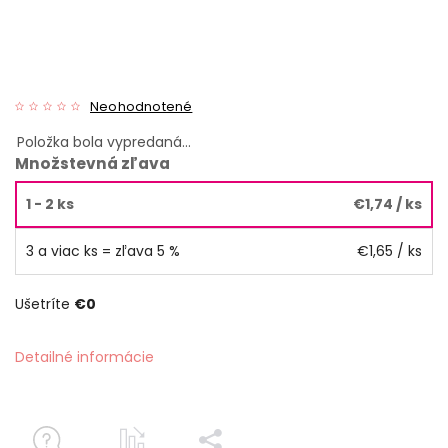
Neohodnotené
Položka bola vypredaná…
Množstevná zľava
1 - 2 ks
€1,74
/ ks
3 a viac ks = zľava 5 %
€1,65
/ ks
Ušetríte
€0
Detailné informácie