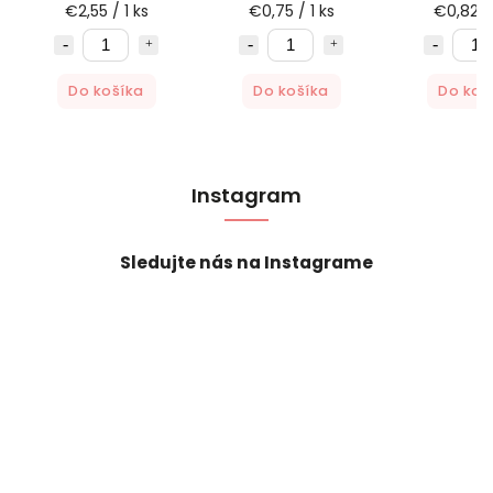
€2,55 / 1 ks
€0,75 / 1 ks
€0,82 / 
Do košíka
Do košíka
Do koš
Instagram
Sledujte nás na Instagrame