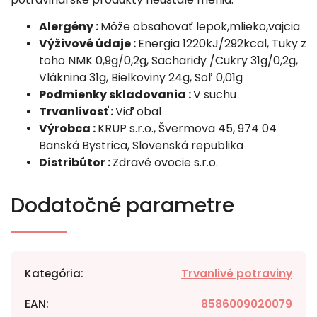
Alergény :
Môže obsahovať lepok,mlieko,vajcia
Výživové údaje :
Energia 1220kJ/292kcal, Tuky z
toho NMK 0,9g/0,2g, Sacharidy /Cukry 31g/0,2g,
Vláknina 31g, Bielkoviny 24g, Soľ 0,01g
Podmienky skladovania :
V suchu
Trvanlivosť :
Viď obal
Výrobca :
KRUP s.r.o., Švermova 45, 974 04
Banská Bystrica, Slovenská republika
Distribútor :
Zdravé ovocie s.r.o.
Dodatočné parametre
Kategória
:
Trvanlivé potraviny
EAN
:
8586009020079