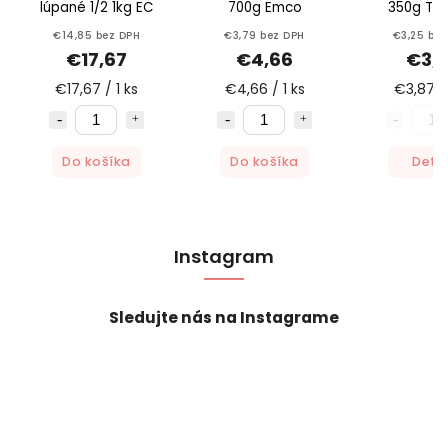
lúpané 1/2 1kg EC
700g Emco
350g Th
€14,85 bez DPH
€3,79 bez DPH
€3,25 bez
€17,67
€4,66
€3,
€17,67 / 1 ks
€4,66 / 1 ks
€3,87 / 
Do košíka
Do košíka
Detai
Instagram
Sledujte nás na Instagrame