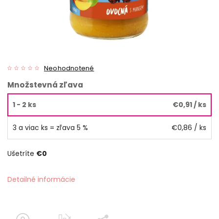
Neohodnotené
Množstevná zľava
1 - 2 ks
€0,91
/ ks
3 a viac ks = zľava 5 %
€0,86
/ ks
Ušetríte
€0
Detailné informácie