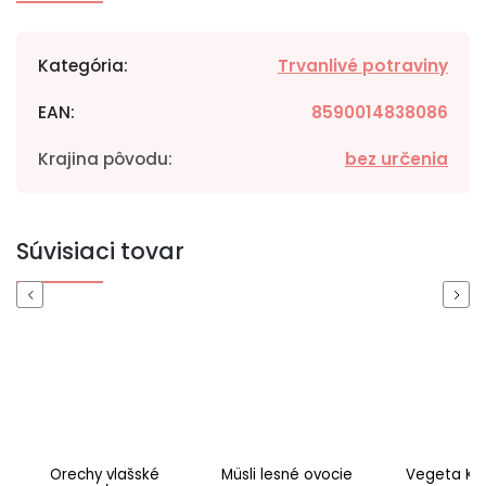
Kategória
:
Trvanlivé potraviny
EAN
:
8590014838086
Krajina pôvodu
:
bez určenia
Súvisiaci tovar
Previous
Next
Orechy vlašské
Müsli lesné ovocie
Vegeta Ku