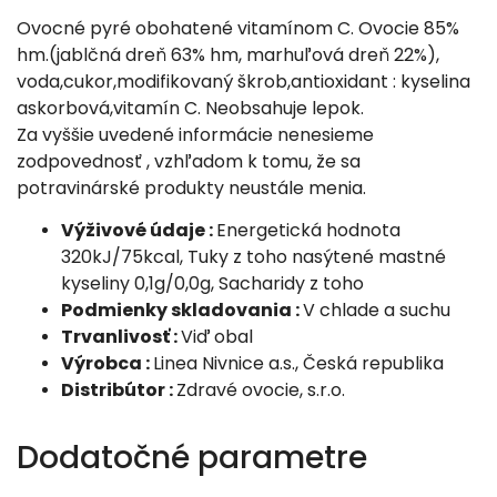
Ovocné pyré obohatené vitamínom C. Ovocie 85%
hm.(jablčná dreň 63% hm, marhuľová dreň 22%),
voda,cukor,modifikovaný škrob,antioxidant : kyselina
askorbová,vitamín C. Neobsahuje lepok.
Za vyššie uvedené informácie nenesieme
zodpovednosť , vzhľadom k tomu, že sa
potravinárské produkty neustále menia.
Výživové údaje :
Energetická hodnota
320kJ/75kcal, Tuky z toho nasýtené mastné
kyseliny 0,1g/0,0g, Sacharidy z toho
Podmienky skladovania :
V chlade a suchu
Trvanlivosť :
Viď obal
Výrobca :
Linea Nivnice a.s., Česká republika
Distribútor :
Zdravé ovocie, s.r.o.
Dodatočné parametre