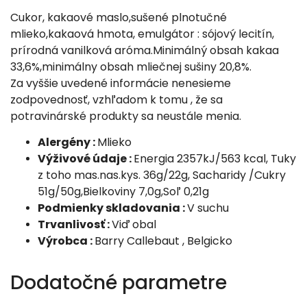
Cukor, kakaové maslo,sušené plnotučné
mlieko,kakaová hmota, emulgátor : sójový lecitín,
prírodná vanilková aróma.Minimálný obsah kakaa
33,6%,minimálny obsah mliečnej sušiny 20,8%.
Za vyššie uvedené informácie nenesieme
zodpovednosť, vzhľadom k tomu , že sa
potravinárské produkty sa neustále menia.
Alergény :
Mlieko
Výživové údaje :
Energia 2357kJ/563 kcal, Tuky
z toho mas.nas.kys. 36g/22g, Sacharidy /Cukry
51g/50g,Bielkoviny 7,0g,Soľ 0,21g
Podmienky skladovania :
V suchu
Trvanlivosť :
Viď obal
Výrobca :
Barry Callebaut , Belgicko
Dodatočné parametre