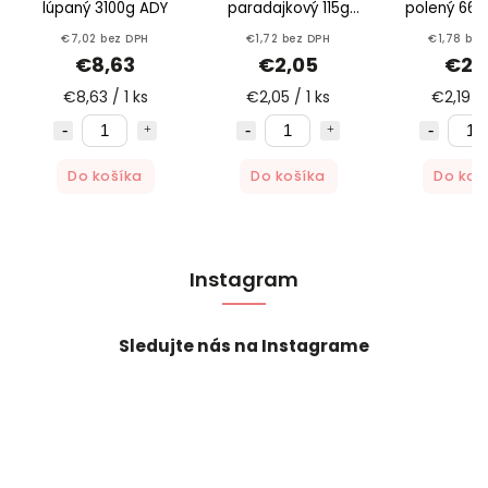
lúpaný 3100g ADY
paradajkový 115g
polený 660
Hamé
ADY
€7,02 bez DPH
€1,72 bez DPH
€1,78 bez
€8,63
€2,05
€2,1
€8,63 / 1 ks
€2,05 / 1 ks
€2,19 / 
Do košíka
Do košíka
Do koš
Instagram
Sledujte nás na Instagrame