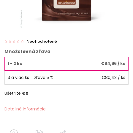
Neohodnotené
Množstevná zľava
1 - 2 ks
€84,66
/ ks
3 a viac ks = zľava 5 %
€80,43
/ ks
Ušetríte
€0
Detailné informácie