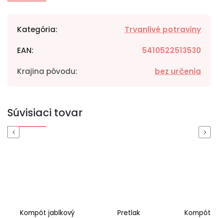
Kategória
:
Trvanlivé potraviny
EAN
:
5410522513530
Krajina pôvodu
:
bez určenia
Súvisiaci tovar
Previous
Next
Kompót jablkový
Pretlak
Kompót sl