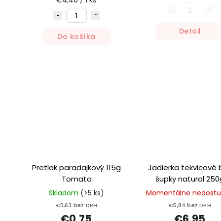
€4,40 / 1 ks
Detail
Do košíka
Pretlak paradajkový 115g
Jadierka tekvicové 
Tomata
šupky natural 250
Skladom
(>5 ks)
Momentálne nedost
€0,63 bez DPH
€5,84 bez DPH
€0,75
€6,95