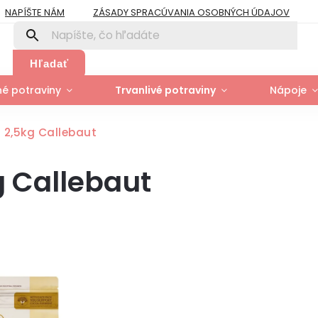
NAPÍŠTE NÁM
ZÁSADY SPRACÚVANIA OSOBNÝCH ÚDAJOV
PRE FIRMY A ORGANIZÁCIE
ZÁSADY POUŽÍVANIA SÚBOROV COOK
Y
MOJA OBJEDNÁVKA
Hľadať
é potraviny
Trvanlivé potraviny
Nápoje
 2,5kg Callebaut
g Callebaut