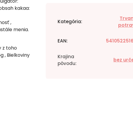
ulgátor:
 obsah kakaa:
Trvan
Kategória
:
osť ,
potra
stále menia.
EAN
:
541052251
 z toho
 , Bielkoviny
Krajina
bez urč
pôvodu
: