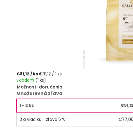
€81,12
/ ks
€81,12 / 1 ks
Skladom
(1 ks)
Možnosti doručenia
Množstevná zľava
1 - 2 ks
€81,1
3 a viac ks = zľava 5 %
€77,0