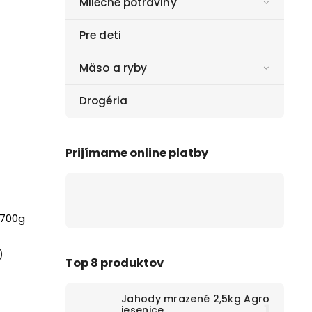
Mliečne potraviny
Pre deti
Mäso a ryby
Drogéria
Prijímame online platby
 700g
)
Top 8 produktov
Jahody mrazené 2,5kg Agro
jesenice