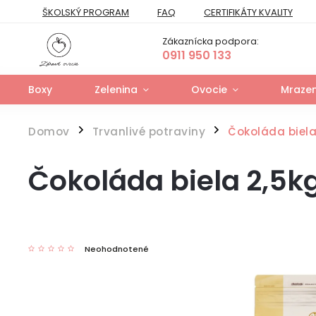
ŠKOLSKÝ PROGRAM
FAQ
CERTIFIKÁTY KVALITY
PREPRAVNÝ PORIADOK
FORMULÁR NA ODSTÚPENIE
Zákaznícka podpora:
FORMULÁR NA UPLATNENIE PRÁV ZO ZODPOVEDNOSTI ZA VAD
0911 950 133
Boxy
Zelenina
Ovocie
Mrazen
Domov
Trvanlivé potraviny
Čokoláda biela
/
/
Čokoláda biela 2,5k
Neohodnotené