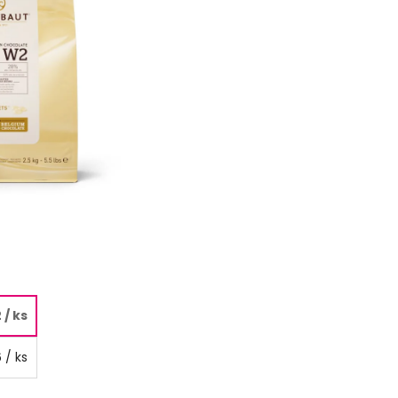
2
/ ks
6
/ ks