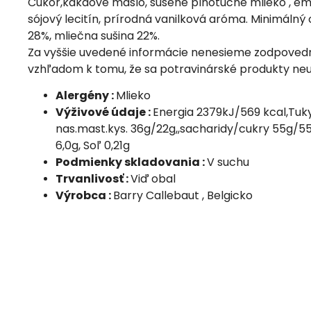
Cukor,kakaové maslo, sušené plnotučné mlieko , em
sójový lecitín, prírodná vanilková aróma. Minimálný
28%, mliečna sušina 22%.
Za vyššie uvedené informácie nenesieme zodpovedn
vzhľadom k tomu, že sa potravinárské produkty neu
Alergény :
Mlieko
Výživové údaje :
Energia 2379kJ/569 kcal,Tuky
nas.mast.kys. 36g/22g,,sacharidy/cukry 55g/55g
6,0g, Soľ 0,21g
Podmienky skladovania :
V suchu
Trvanlivosť :
Viď obal
Výrobca :
Barry Callebaut , Belgicko