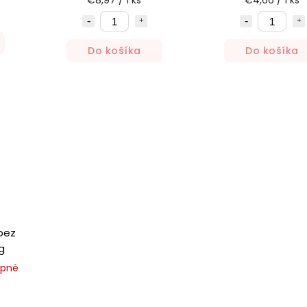
€8,97 / 1 ks
€4,66 / 1 ks
Do košíka
Do košíka
bez
g
upné