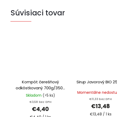
Súvisiaci tovar
Kompót čerešňový
Sirup Javorový
odkôstkovaný 700g/350g
Momentálne nedost
Natur farm
Skladom
(>5 ks)
€11,33 bez DPH
€3,58 bez DPH
€13,48
€4,40
€13,48 / 1 ks