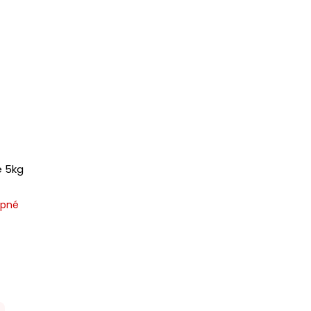
é 5kg
upné