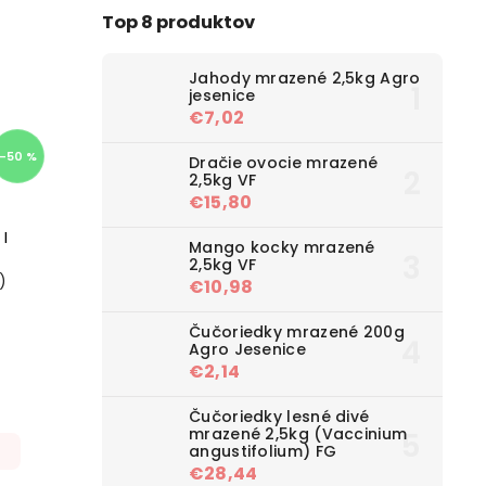
Top 8 produktov
Jahody mrazené 2,5kg Agro
jesenice
€7,02
–50 %
Dračie ovocie mrazené
2,5kg VF
€15,80
I
Mango kocky mrazené
2,5kg VF
)
€10,98
Čučoriedky mrazené 200g
Agro Jesenice
€2,14
Čučoriedky lesné divé
mrazené 2,5kg (Vaccinium
angustifolium) FG
€28,44