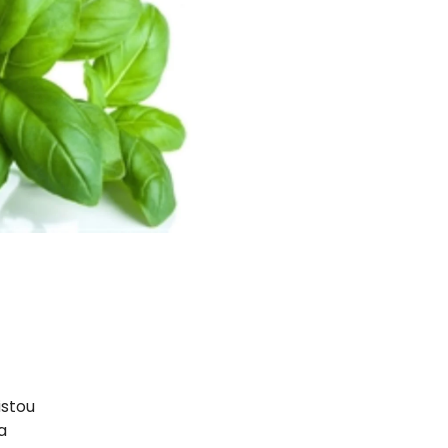
istou
a