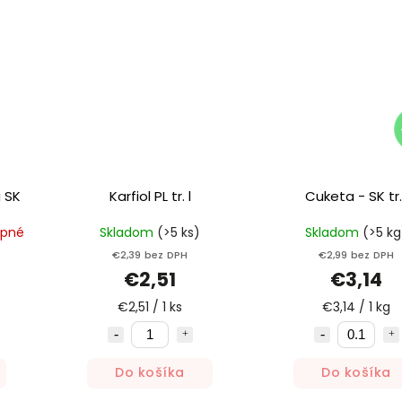
g SK
Karfiol PL tr. l
Cuketa - SK tr. 
upné
Skladom
(>5 ks)
Skladom
(>5 kg
€2,39 bez DPH
€2,99 bez DPH
€2,51
€3,14
€2,51 / 1 ks
€3,14 / 1 kg
Do košíka
Do košíka