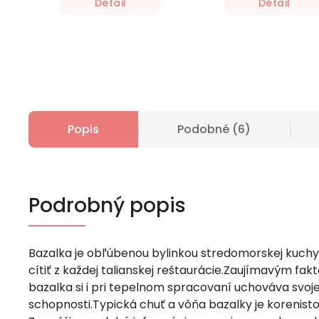
Detail
Detail
Popis
Podobné (6)
Podrobný popis
Bazalka je obľúbenou bylinkou stredomorskej kuchyn
cítiť z každej talianskej reštaurácie.Zaujímavým fakt
bazalka si i pri tepelnom spracovaní uchováva svoje
schopnosti.Typická chuť a vôňa bazalky je korenisto