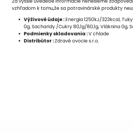
Za vyššie uvedebé informácie nenesieme zodpoved
vzhľadom k tomu,že sa potravinárské produkty neu
Výživové údaje :
Energia 1250kJ/323kcal, Tuk
0g, Sacharidy /Cukry 80,1g/80,1g, Vláknina 0g, S
Podmienky skladovania :
V chlade
Distribútor :
Zdravé ovocie s.r.o.