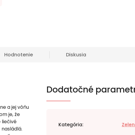
Hodnotenie
Diskusia
Dodatočné paramet
e a jej vôňu
om je, že
 liečivé
Kategória
:
Zelen
 nasládlá.