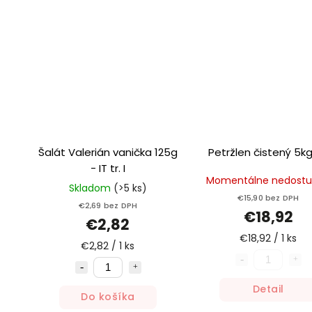
Šalát Valerián vanička 125g
Petržlen čistený 5k
- IT tr. I
Momentálne nedost
Skladom
(>5 ks)
€15,90 bez DPH
€2,69 bez DPH
€18,92
€2,82
€18,92 / 1 ks
€2,82 / 1 ks
Detail
Do košíka