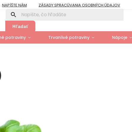
NAPÍŠTE NÁM
ZÁSADY SPRACÚVANIA OSOBNÝCH ÚDAJOV
PRE FIRMY A ORGANIZÁCIE
ZÁSADY POUŽÍVANIA SÚBOROV COOK
Y
MOJA OBJEDNÁVKA
Hľadať
é potraviny
Trvanlivé potraviny
Nápoje
)