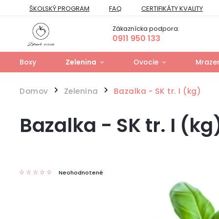
ŠKOLSKÝ PROGRAM
FAQ
CERTIFIKÁTY KVALITY
PREPRAVNÝ PORIADOK
FORMULÁR NA ODSTÚPENIE
Zákaznícka podpora:
FORMULÁR NA UPLATNENIE PRÁV ZO ZODPOVEDNOSTI ZA VAD
0911 950 133
Boxy
Zelenina
Ovocie
Mrazen
Domov
Zelenina
Bazalka - SK tr. I (kg)
/
/
Bazalka - SK tr. I (kg
Neohodnotené