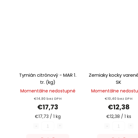
Tymián citrónový - MAR 1.
Zemiaky kocky varen
tr. (kg)
SK
Momentálne nedostupné
Momentálne nedost
€14,90 bez DPH
€10,40 bez DPH
€17,73
€12,38
€17,73 / 1 kg
€12,38 / 1 ks