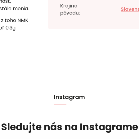
nosť,
Krajina
stále menia.
Sloven
pôvodu
:
y z toho NMK
oľ 0,3g
Instagram
Sledujte nás na Instagrame