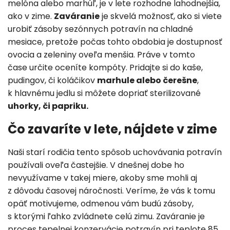
melóna alebo marhúľ, je v lete rozhodne lahodnejšia,
ako v zime.
Zaváranie
je skvelá možnosť, ako si viete
urobiť zásoby sezónnych potravín na chladné
mesiace, pretože počas tohto obdobia je dostupnosť
ovocia a zeleniny oveľa menšia. Práve v tomto
čase určite oceníte kompóty. Pridajte si do kaše,
pudingov, či koláčikov
marhule alebo čerešne
,
k hlavnému jedlu si môžete dopriať sterilizované
uhorky, či papriku.
Čo zavaríte v lete, nájdete v zime
Naši starí rodičia tento spôsob uchovávania potravín
používali oveľa častejšie. V dnešnej dobe ho
nevyužívame v takej miere, akoby sme mohli aj
z dôvodu časovej náročnosti. Veríme, že vás k tomu
opäť motivujeme, odmenou vám budú zásoby,
s ktorými ľahko zvládnete celú zimu. Zaváranie je
proces tepelnej konzervácie potravín pri teplote 85