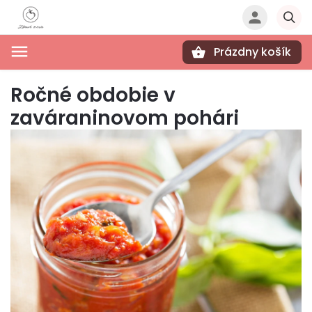
Prázdny košík
Hľadať
Ročné obdobie v
zaváraninovom pohári