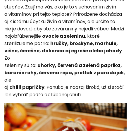
stupňov. Zaujíma vás, ako je to s uchovaním živín
a vitamínov pri tejto teplote? Prirodzene dochádza
aj k istému úbytku živín a vitamínov, ale určite to
nie je dôvod, aby ste zaváraniny nejedli vôbec. Medzi
najobľúbenejšie
ovocie a zeleninu
, ktoré
sterilizujeme patria:
hrušky, broskyne, marhule,
višne, čerešne, dokonca aj egreše alebo jahody
.
Zo
zeleniny sú to:
uhorky, červená a zelená paprika,
baranie rohy, červená repa, pretlak z paradajok
,
ale
aj
chilli papričky
. Ponuka je naozaj široká, už si stačí
len vybrať podľa obľúbenej chuti.