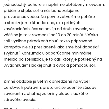
jednoduchý: poháre si naplníme obľúbeným ovocím,
pridáme štipku soli a následne zalejeme
prevarenou vodou. Na pevno zatvoríme poháre
a sterilizujeme štandardne, ako pri iných
zaváraninách, čas sa odvíja od druhu ovocia, vo
väčšine je to v rozmedzí od 10 do 20 minút. Vďaka
soli, vynikne prirodzená chuť, takto pripravené
kompóty nie sú presladené, ako sme boli doposiaľ
zvyknutí. Konzumáciu odporúčame minimálne
mesiac po sterilizácii, je to čas, ktorý je potrebný na
„vytiahnutie“ sladkej chuti z ovocia pomocou soli.
Zimné obdobie je veľmi obmedzené na výber
čerstvých potravín, preto určite oceníte zásoby
zaváranín z chutnej zeleniny alebo sladkého
zdravého ovocia.