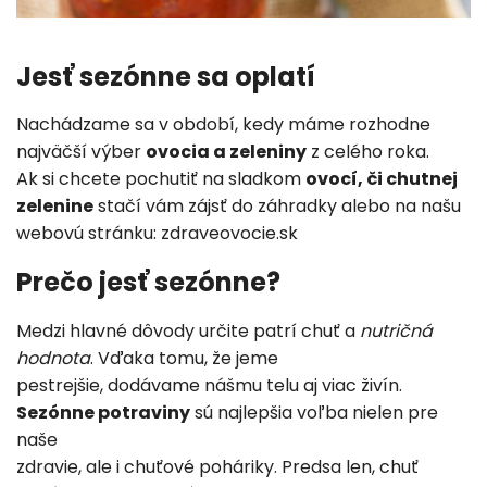
Jesť sezónne sa oplatí
Nachádzame sa v období, kedy máme rozhodne
najväčší výber
ovocia a zeleniny
z celého roka.
Ak si chcete pochutiť na sladkom
ovocí, či chutnej
zelenine
stačí vám zájsť do záhradky alebo na našu
webovú stránku: zdraveovocie.sk
Prečo jesť sezónne?
Medzi hlavné dôvody určite patrí chuť a
nutričná
hodnota
. Vďaka tomu, že jeme
pestrejšie, dodávame nášmu telu aj viac živín.
Sezónne potraviny
sú najlepšia voľba nielen pre
naše
zdravie, ale i chuťové poháriky. Predsa len, chuť