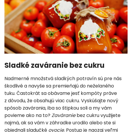
Sladké zaváranie bez cukru
Nadmerné množstvá sladkých potravín sú pre nás
škodlivé a navyše sa premieňajú do neželaného
tuku. Častokrát sa obávame jesť kompóty práve
z dôvodu, že obsahujú viac cukru. Vyskúšajte nový
spôsob zavárania, iba so štipkou soli a my vám
povieme ako na to?
Zaváranie
bez cukru využijete
najmä, ak sa vám v záhradke urodilo alebo ste si
objednali sladučké
ovocie
. Postup je naozaj veľmi