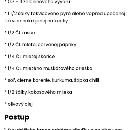
* 0,7 - 1l zeleninového vývaru
* 1 1/2 šálky tekvicového pyré alebo vopred upečenej
tekvice
nakrájanej na kocky
* 1/2 ČL
rasce
* 1/2 ČL mletej červenej papriky
* 1/4 ČL
mletej škorice
* 1/4 ČL mletého muškátového orieška
* soľ,
čierne korenie
,
kurkuma
,
štipka chilli
* 1/2 šálky
kokosového mlieka
*
olivový olej
Postup