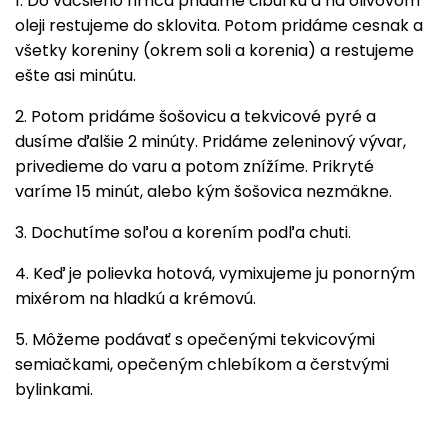
1. Do väčšieho hrnca pridáme cibuľku a na olivovom
oleji restujeme do sklovita. Potom pridáme cesnak a
všetky koreniny (okrem soli a korenia) a restujeme
ešte asi minútu.
2. Potom pridáme šošovicu a
tekvicové pyré
a
dusíme ďalšie 2 minúty. Pridáme zeleninový vývar,
privedieme do varu a potom znížíme. Prikryté
varíme 15 minút, alebo kým šošovica nezmäkne.
3. Dochutíme soľou a korením podľa chuti.
4. Keď je polievka hotová, vymixujeme ju ponorným
mixérom na hladkú a krémovú.
5. Môžeme podávať s opečenými tekvicovými
semiačkami, opečeným chlebíkom a čerstvými
bylinkami.