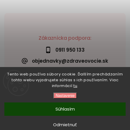
Zákaznícka podpora:
0911 950 133
objednavky@zdraveovocie.sk
Tento web používa súbory cookie. Ďalším prechádzaním
tohto webu vyjadrujete súhlas s ich používaním. Viac
informácií
tu
.
Nastavenie
Copyright 2026
Zdravé ovocie
. Všetky práva vyhradené.
Vytvořil
Shoptet
| Design
Shoptak.cz
Súhlasím
Odmietnuť