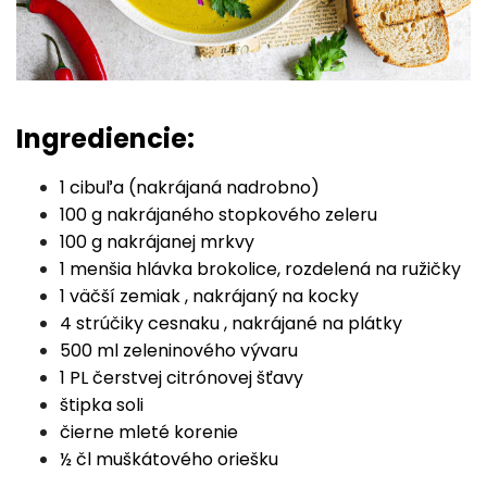
Ingrediencie:
1 cibuľa (nakrájaná nadrobno)
100 g nakrájaného stopkového zeleru
100 g nakrájanej mrkvy
1 menšia hlávka brokolice, rozdelená na ružičky
1 väčší zemiak , nakrájaný na kocky
4 strúčiky cesnaku , nakrájané na plátky
500 ml zeleninového vývaru
1 PL čerstvej citrónovej šťavy
štipka soli
čierne mleté korenie
½ čl muškátového oriešku