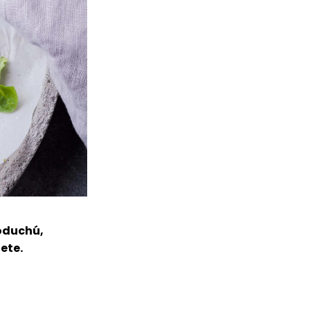
noduchú,
ete.