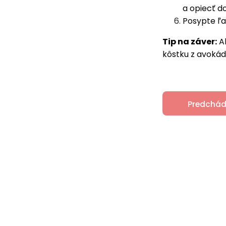
a opiecť 
Posypte ľa
Tip na záver:
Ak
kôstku z avokád
Predchád