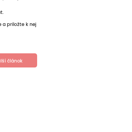
t.
a priložte k nej
lší článok