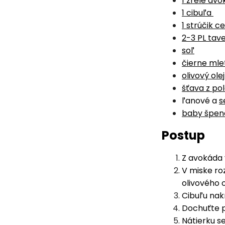
1 zrelé av
1 cibuľa
1 strúčik c
2-3 PL tav
soľ
čierne mle
olivový olej
šťava z po
ľanové a
s
baby špen
Postup
Z avokáda 
V miske roz
olivového o
Cibuľu nak
Dochuťte p
Nátierku s