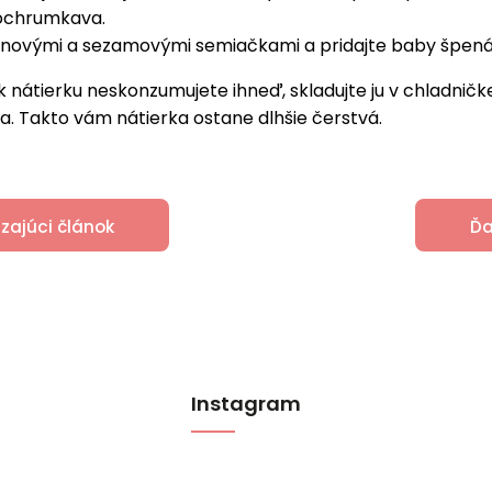
dochrumkava.
novými a sezamovými semiačkami a pridajte baby špená
 nátierku neskonzumujete ihneď, skladujte ju v chladničke 
a. Takto vám nátierka ostane dlhšie čerstvá.
zajúci článok
Ďa
Instagram