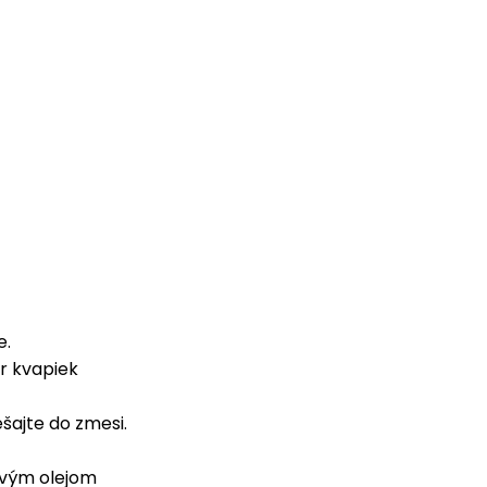
e.
ár kvapiek
šajte do zmesi.
vovým olejom