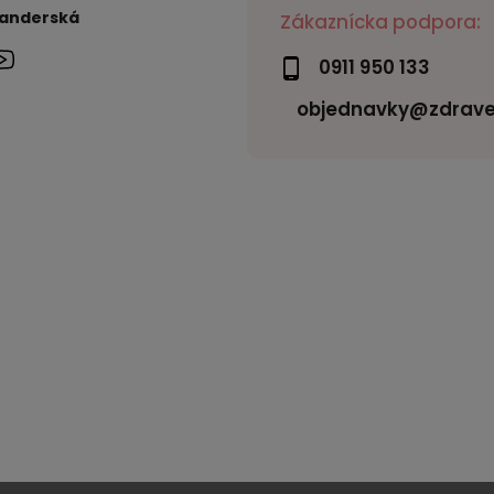
randerská
Zákaznícka podpora:
0911 950 133
objednavky@zdrave