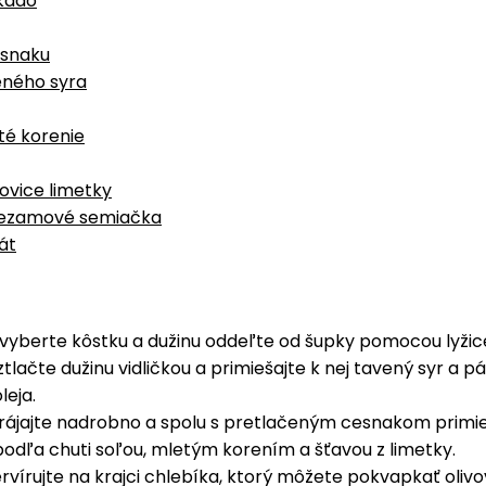
okádo
esnaku
eného syra
té korenie
lovice limetky
ezamové semiačka
át
vyberte kôstku a dužinu oddeľte od šupky pomocou lyžic
tlačte dužinu vidličkou a primiešajte k nej tavený syr a p
leja.
rájajte nadrobno a spolu s pretlačeným cesnakom primie
odľa chuti soľou, mletým korením a šťavou z limetky.
ervírujte na krajci chlebíka, ktorý môžete pokvapkať oli