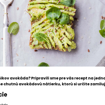
kov avokáda? Pripravili sme pre vás recept na jed
e chutnú avokádovú nátierku, ktorú si určite zamiluj
cie